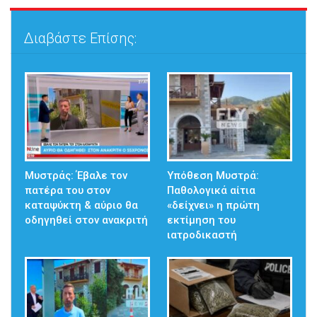
Διαβάστε Επίσης:
Μυστράς: Έβαλε τον
Υπόθεση Μυστρά:
πατέρα του στον
Παθολογικά αίτια
καταψύκτη & αύριο θα
«δείχνει» η πρώτη
οδηγηθεί στον ανακριτή
εκτίμηση του
ιατροδικαστή