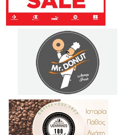
.
..
…