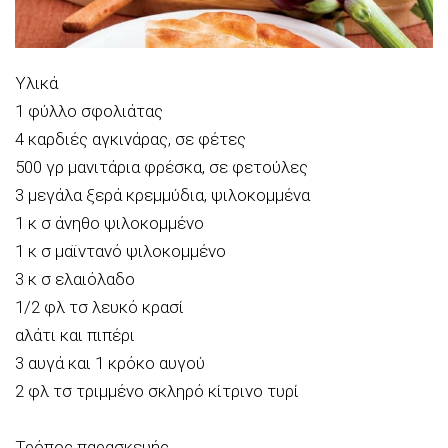
Υλικά
1 φύλλο σφολιάτας
4 καρδιές αγκινάρας, σε φέτες
500 γρ μανιτάρια φρέσκα, σε φετούλες
3 μεγάλα ξερά κρεμμύδια, ψιλοκομμένα
1 κ σ άνηθο ψιλοκομμένο
1 κ σ μαϊντανό ψιλοκομμένο
3 κ σ ελαιόλαδο
1/2 φλ τσ λευκό κρασί
αλάτι και πιπέρι
3 αυγά και 1 κρόκο αυγού
2 φλ τσ τριμμένο σκληρό κίτρινο τυρί
Τρόπος παρασκευής