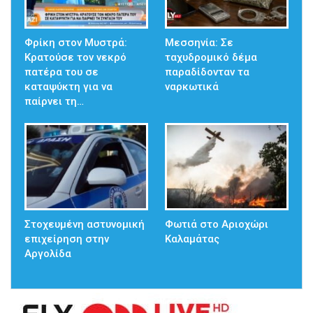
Φρίκη στον Μυστρά:
Μεσσηνία: Σε
Κρατούσε τον νεκρό
ταχυδρομικό δέμα
πατέρα του σε
παραδίδονταν τα
καταψύκτη για να
ναρκωτικά
παίρνει τη…
Στοχευμένη αστυνομική
Φωτιά στο Αριοχώρι
επιχείρηση στην
Καλαμάτας
Αργολίδα