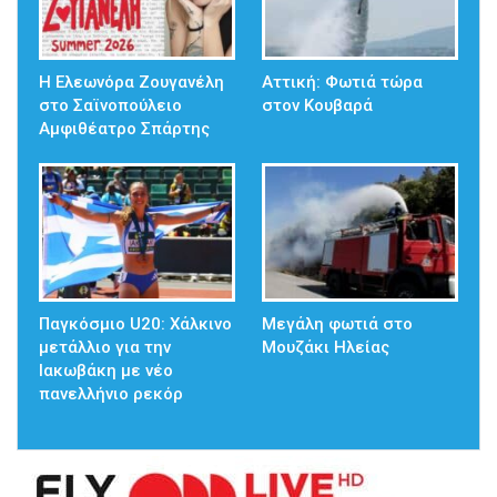
Η Ελεωνόρα Ζουγανέλη
Αττική: Φωτιά τώρα
στο Σαϊνοπούλειο
στον Κουβαρά
Αμφιθέατρο Σπάρτης
Παγκόσμιο U20: Χάλκινο
Μεγάλη φωτιά στο
μετάλλιο για την
Μουζάκι Ηλείας
Ιακωβάκη με νέο
πανελλήνιο ρεκόρ