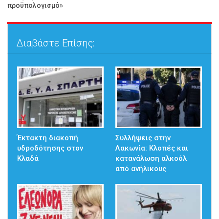
προϋπολογισμό»
Διαβάστε Επίσης:
Έκτακτη διακοπή
Συλλήψεις στην
υδροδότησης στον
Λακωνία: Κλοπές και
Κλαδά
κατανάλωση αλκοόλ
από ανήλικους