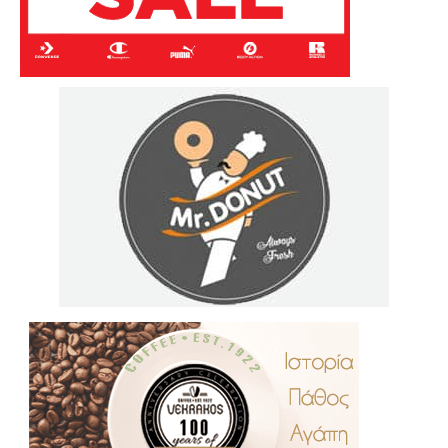
.
..
…