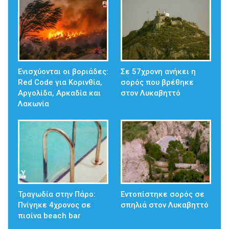
Ενισχύονται οι βοριάδες:
Σε 57χρονη ανήκει η
Red Code για Κορινθία,
σορός που βρέθηκε
Αργολίδα, Αρκαδία και
στον Λυκαβηττό
Λακωνία
Τραγωδία στην Πάρο:
Εντοπίστηκε σορός σε
Πνίγηκε 4χρονος σε
σπηλιά στον Λυκαβηττό
πισίνα beach bar