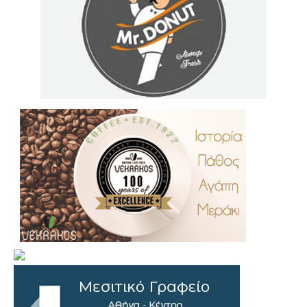
.
..
…