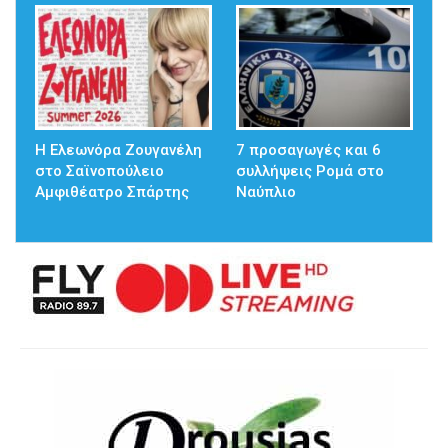
Η Ελεωνόρα Ζουγανέλη
7 προσαγωγές και 6
στο Σαϊνοπούλειο
συλλήψεις Ρομά στο
Αμφιθέατρο Σπάρτης
Ναύπλιο