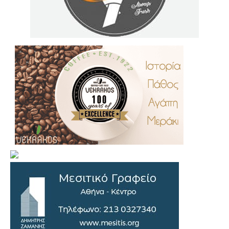
.
..
…