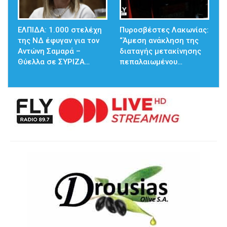
ΕΛΠΙΔΑ: 1.000 στελέχη
Πυροσβέστες Λακωνίας:
της ΝΔ έφυγαν για τον
“Άμεση ανάκληση της
Αντώνη Σαμαρά –
διαταγής μετακίνησης
Θύελλα σε ΣΥΡΙΖΑ…
πεπαλαιωμένου…