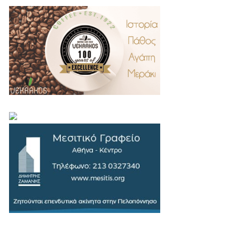
.
..
…