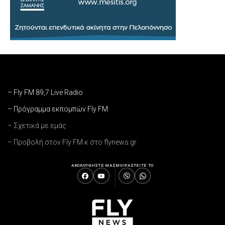
– Fly FM 89,7 Live Radio
– Πρόγραμμα εκπομπών Fly FM
– Σχετικά με εμάς
– Προβολή στον Fly FM κ στο flynews.gr
ΑΚΟΛΟΥΘΗΣΤΕ ΜΑΣ
ΜΟΙΡΑΣΤΕΙΤΕ ΤΟ