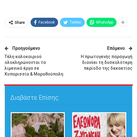
Facebook
Twitter
WhatsApp
Share
Προηγούμενο
Επόμενο
Τέλη καλοκαιριού
Η πρωτογενής παραγωγή
ολοκληρώνονται τα
διανύει τη δυσκολότερη
λιμενικά έργα σε
περίοδο της δεκαετίας
Κυπαρισσία & Μαραθούπολη
Διαβάστε Επίσης: