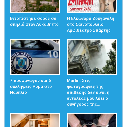
Εντοπίστηκε σορός σε
Η Ελεωνόρα Ζουγανέλη
σπηλιά στον Λυκαβηττό
στο Σαϊνοπούλειο
Αμφιθέατρο Σπάρτης
7 προσαγωγές και 6
Marfin: Στις
συλλήψεις Ρομά στο
φωτογραφίες της
Ναύπλιο
επίθεσης δεν είναι η
εντολέας μου λέει ο
συνήγορος της…