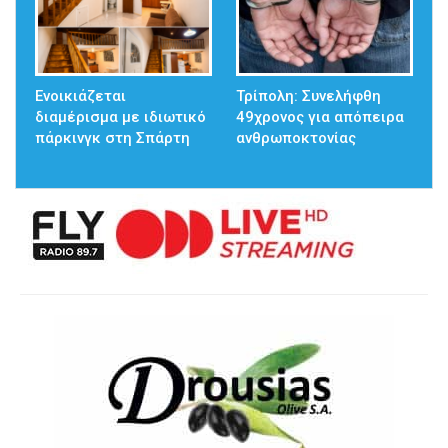
Ενοικιάζεται
Τρίπολη: Συνελήφθη
διαμέρισμα με ιδιωτικό
49χρονος για απόπειρα
πάρκινγκ στη Σπάρτη
ανθρωποκτονίας