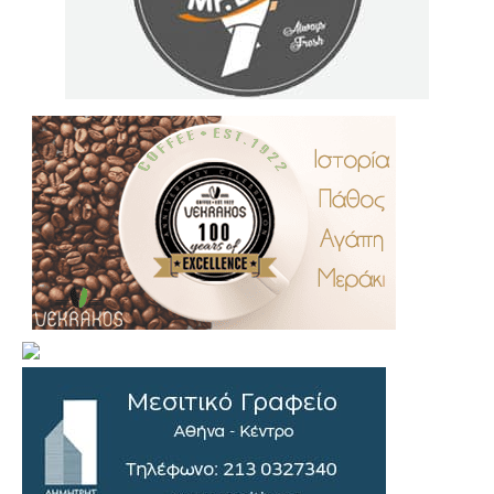
.
..
…