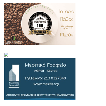
.
..
…