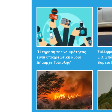
“Η τήρηση της νομιμότητας
Συλλήψε
είναι υποχρεωτική κύριε
Ε.Ο. Σπ
Δήμαρχε Τρίπολης”
Βόρεια 