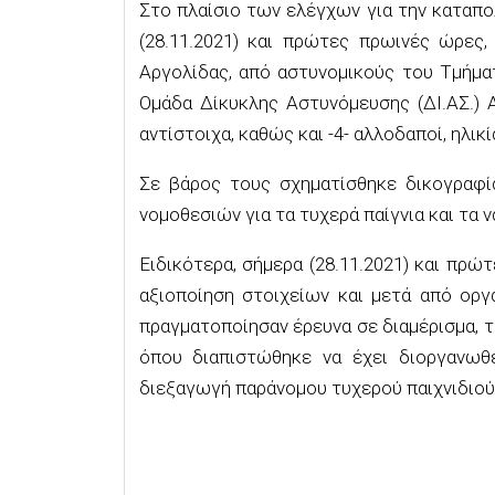
Στο πλαίσιο των ελέγχων για την καταπ
(
28
.
11
.202
1) και πρώτες πρωινές ώρες
,
Αργολίδας,
από αστυνομικούς του Τμήμα
Ομάδα Δίκυκλης Αστυνόμευσης (ΔΙ.ΑΣ.) 
αντίστοιχα,
καθώς και -4-
αλλοδαποί,
ηλικί
Σε βάρος τους
σχηματίσθηκε δικογραφί
νομοθεσιών για τ
α
τυχερά
παίγνια
και τα 
Ε
ιδικότερα,
σήμερα
(
28
.
11
.20
2
1
)
και πρώτ
αξιοποίηση στοιχείων και μετά
από οργ
πραγματοπο
ίησαν έρευνα σε
διαμέρισμα
, 
όπου
διαπιστώθηκε να έχει
διοργανωθ
διε
ξαγωγή
παράνομου
τυχερού παιχνιδιού