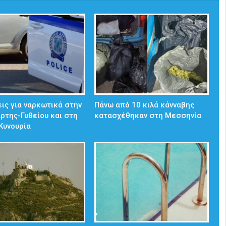
ις για ναρκωτικά στην
Πάνω από 10 κιλά κάνναβης
άρτης-Γυθείου και στη
κατασχέθηκαν στη Μεσσηνία
Κυνουρία