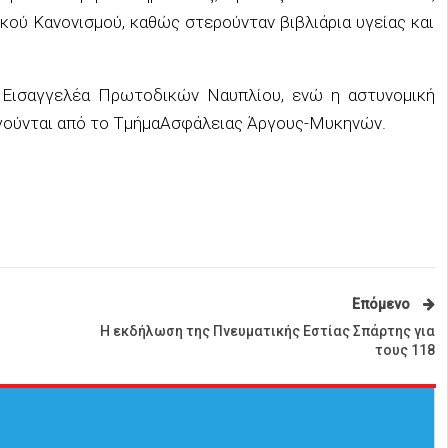
ικού Κανονισμο
ύ,
καθώς στερούνταν βιβλιάρια υγείας και
. Εισαγγελέα Πρωτοδικών
Ναυπλίου
, ενώ η αστυνομική
ργούνται από
το Τμήμα
Ασφάλειας Άργους-Μυκηνών.
Επόμενο
Η εκδήλωση της Πνευματικής Εστίας Σπάρτης για
τους 118