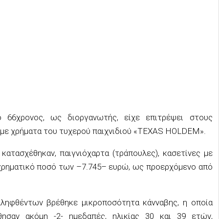
ο 6
6
χρονος, ως
διοργανωτής
, είχε επιτρέψει
στους
με χρήματα του τυχερού παιχνιδιού
«
TEXAS
HOLDEM
».
 κατασχέθηκαν, παιγνιόχαρτα (τράπουλες),
κασετίνες με
χρηματικό ποσό των –
7
.
745
– ευρώ, ως προερχόμενο από
λληφθέντων βρέθηκε μικροποσότητα κάνναβης, η οποία
θησαν ακόμη
-2- ημεδαπές, ηλικίας 30 και 39 ετών
,