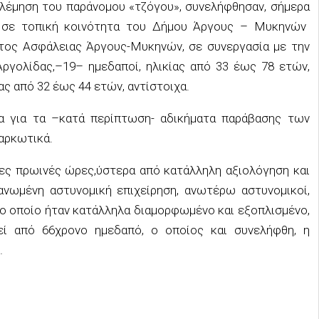
ολέμηση του παράνομου «τζόγου», συνελήφθησαν,
σήμερα
 σε τοπική κοινότητα του Δήμου Άργους – Μυκηνών
τος
Ασφάλειας Άργους-Μυκηνών
,
σε συνεργασία με την
Αργολίδας,
–
1
9
–
ημεδαποί, ηλικίας από
33
έως
7
8
ετών,
ας από
32 έως 44 ετών, αντίστοιχα
.
α
για
τα
–
κατά περίπτωση- αδικήματα παράβασης των
ναρκωτικά
.
ες πρωινές ώρες
,
ύστερα από
κατάλληλη αξιολόγηση και
ανωμένη αστυνομική επιχείρηση
,
ανωτέρω αστυνομικοί
,
το οποίο ήταν κατάλληλα διαμορφωμένο και εξοπλισμένο,
εί από 66χρονο
ημεδαπό
, ο οποίος και συνελήφθη,
η
.