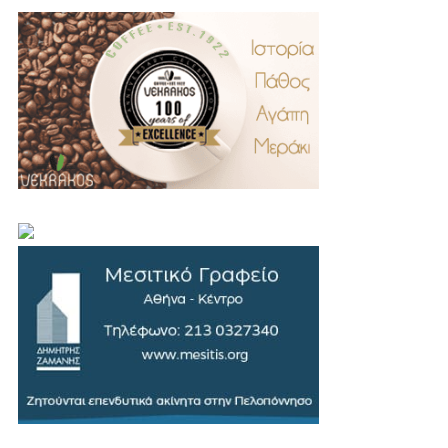
.
..
…