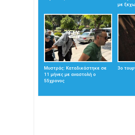
με ξεχ
Μυστράς: Καταδικάστηκε σε
3ο τουρ
11 μήνες με αναστολή ο
55χρονος