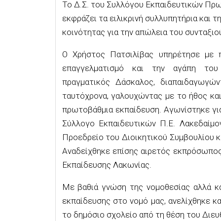
Το Δ.Σ. του Συλλόγου Εκπαιδευτικών Πρ
εκφράζει τα ειλικρινή συλλυπητήρια και 
κοινότητας για την απώλεια τ
o
υ
συνταξιο
Ο Χρήστος Πατσιλίβας υπηρέτησε με π
επαγγελματισμό και την αγάπη του
πραγματικός
Δάσκαλος
, διαπαιδαγωγών
ταυτόχρονα, γαλουχώντας με το ήθος κα
πρωτοβάθμια εκπαίδευση. Αγωνίστηκε για
Σύλλογο Εκπαιδευτικών Π.Ε. Λακεδαίμ
Προεδρείο του Διοικητικού Συμβουλίου 
Αναδείχθηκε επίσης αιρετός εκπρόσωπο
Εκπαίδευσης Λακωνίας.
Με βαθιά γνώση της νομοθεσίας αλλά κα
εκπαίδευσης στο νομό μας, ανελίχθηκε κα
το δημόσιο σχολείο από τη θέση του Διευ