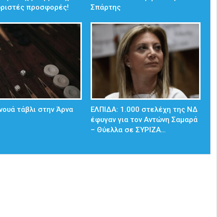
ωριστές προσφορές!
Σπάρτης
νουά τάβλι στην Άρνα
ΕΛΠΙΔΑ: 1.000 στελέχη της ΝΔ
έφυγαν για τον Αντώνη Σαμαρά
– Θύελλα σε ΣΥΡΙΖΑ…