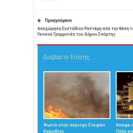
Προηγούμενο
Αποχώρηση Ευστάθιου Ρεστέμη από την θέση τ
Γενικού Γραμματέα του Δήμου Σπάρτης
Διαβάστε Επίσης:
Φωτιά στην περιοχή Στεφάνι
Απόψε η
Κορινθίας
Πόλη κα