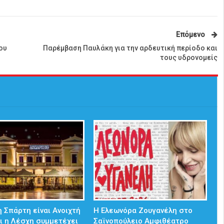
Επόμενο
ου
Παρέμβαση Παυλάκη για την αρδευτική περίοδο και
τους υδρονομείς
 Σπάρτη είναι Ανοιχτή
Η Ελεωνόρα Ζουγανέλη στο
ι η Λέσχη συμμετέχει
Σαϊνοπούλειο Αμφιθέατρο