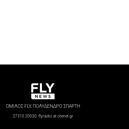
ΌΜΙΛΟΣ FLY, ΠΟΛΥΔΕΝΔΡΟ ΣΠΑΡΤΗ
27310 20030 flyradio at otenet.gr