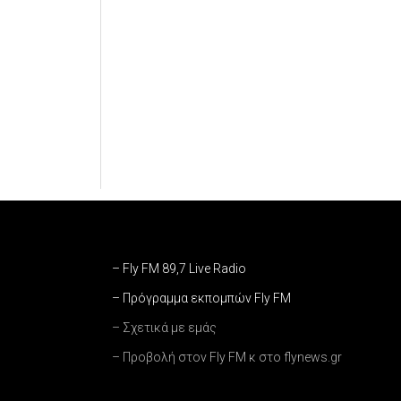
– Fly FM 89,7 Live Radio
– Πρόγραμμα εκπομπών Fly FM
– Σχετικά με εμάς
– Προβολή στον Fly FM κ στο flynews.gr