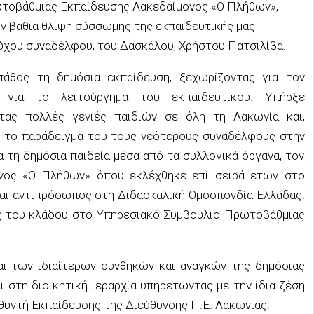
ωτοβάθμιας Εκπαίδευσης Λακεδαίμονος «Ο Πλήθων»,
την βαθιά θλίψη σύσσωμης της εκπαιδευτικής μας
ύχου συναδέλφου, του Δασκάλου, Χρήστου Πατσιλίβα
.
άθος τη δημόσια εκπαίδευση, ξεχωρίζοντας για τον
 για το λειτούργημα του εκπαιδευτικού. Υπήρξε
τας πολλές γενιές παιδιών σε όλη τη Λακωνία και,
ι το παράδειγμά του τους νεότερους συναδέλφους στην
 τη δημόσια παιδεία μέσα από τα συλλογικά όργανα, τον
ονος «Ο Πλήθων» όπου εκλέχθηκε επί σειρά ετών στο
και αντιπρόσωπος στη Διδασκαλική Ομοσπονδία Ελλάδας.
ς του κλάδου στο Υπηρεσιακό Συμβούλιο Πρωτοβάθμιας
ι των ιδιαίτερων συνθηκών και αναγκών της δημόσιας
ι στη διοικητική ιεραρχία υπηρετώντας με την ίδια ζέση
θυντή Εκπαίδευσης της Διεύθυνσης Π.Ε. Λακωνίας.