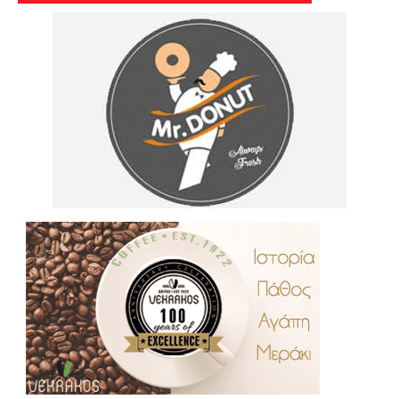
.
..
…