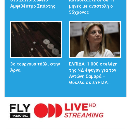
στο Σαϊνοπούλειο
Καταδικάστηκε σε 11
Αμφιθέατρο Σπάρτης
μήνες με αναστολή ο
55χρονος
3ο τουρνουά τάβλι στην
ΕΛΠΙΔΑ: 1.000 στελέχη
Άρνα
της ΝΔ έφυγαν για τον
Αντώνη Σαμαρά –
Θύελλα σε ΣΥΡΙΖΑ…