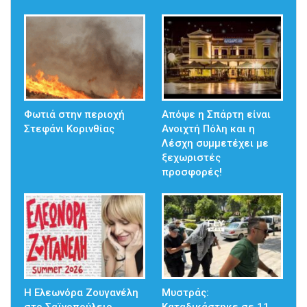
Φωτιά στην περιοχή
Απόψε η Σπάρτη είναι
Στεφάνι Κορινθίας
Ανοιχτή Πόλη και η
Λέσχη συμμετέχει με
ξεχωριστές
προσφορές!
Η Ελεωνόρα Ζουγανέλη
Μυστράς: