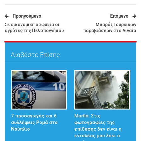
Προηγούμενο
Επόμενο
Σε οικονομική ασφυξία οι
Μπαράζ Τουρκικών
αγρότες της Πελοποννήσου
παραβιάσεων στο Αιγαίο
Διαβάστε Επίσης:
7 προσαγωγές και 6
Marfin: Στις
συλλήψεις Ρομά στο
φωτογραφίες της
Ναύπλιο
επίθεσης δεν είναι η
εντολέας μου λέει ο