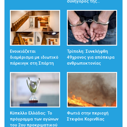
συνήγορος της…
Ενοικιάζεται
Τρίπολη: Συνελήφθη
διαμέρισμα με ιδιωτικό
49χρονος για απόπειρα
πάρκινγκ στη Σπάρτη
ανθρωποκτονίας
Κύπελλο Ελλάδας: Το
Φωτιά στην περιοχή
πρόγραμμα των αγώνων
Στεφάνι Κορινθίας
του 2ου προκριματικού