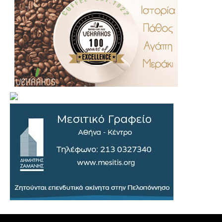
.
..
…