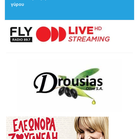
γύρου