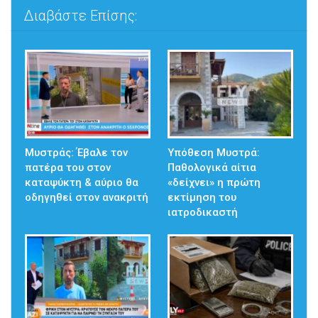
Διαβάστε Επίσης:
Μυστράς: Έβαλε τον
Υπόθεση Μυστρά:
πατέρα του στον
Παθολογικά αίτια
καταψύκτη & αύριο θα
«δείχνει» η πρώτη
οδηγηθεί στον ανακριτή
εκτίμηση του
ιατροδικαστή