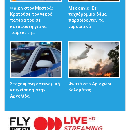
Φρίκη στον Μυστρά:
Μεσσηνία: Σε
Κρατούσε τον νεκρό
ταχυδρομικό δέμα
πατέρα του σε
παραδίδονταν τα
καταψύκτη για να
ναρκωτικά
παίρνει τη…
Στοχευμένη αστυνομική
Φωτιά στο Αριοχώρι
επιχείρηση στην
Καλαμάτας
Αργολίδα