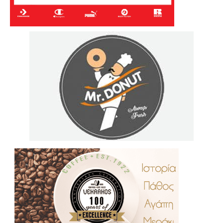
.
..
…