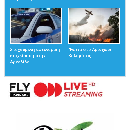
Στοχευμένη αστυνομική
Φωτιά στο Αριοχώρι
επιχείρηση στην
Καλαμάτας
Αργολίδα