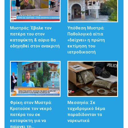
Μυστράς: Έβαλε τον
Υπόθεση Μυστρά:
πατέρα του στον
Παθολογικά αίτια
καταψύκτη & αύριο θα
«δείχνει» η πρώτη
οδηγηθεί στον ανακριτή
εκτίμηση του
ιατροδικαστή
Φρίκη στον Μυστρά:
Μεσσηνία: Σε
Κρατούσε τον νεκρό
ταχυδρομικό δέμα
πατέρα του σε
παραδίδονταν τα
καταψύκτη για να
ναρκωτικά
παίρνει τη…