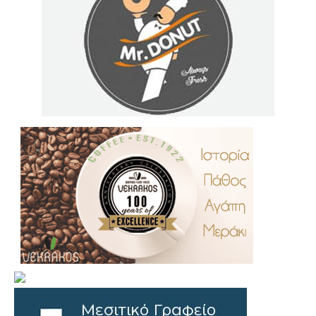
.
..
…