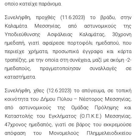
οποίο κατείχε παράνομα.
Συνελήφθη, προχθές (11.6.2023) το βράδυ, στην
Καλαμάτα Μεσσηνίας, από αστυνομικούς της
Υποδιεύθυνσης Ασφάλειας Καλαμάτας, 30χρονη
ημεδαπή, γιατί αφαίρεσε πορτοφόλι ημεδαπού, που
περιείχε χρήματα, προσωπικά έγγραφα και κάρτα
τραπέζης, με την οποία στη συνέχεια, μαζί με ακόμη -2-
ημεδαπούς, πραγματοποίησαν συναλλαγές σε
καταστήματα.
Συνελήφθη, χθες (12.6.2023) το απόγευμα, σε τοπική
κοινότητα του Δήμου Πύλου – Νέστορος Μεσσηνίας,
από αστυνομικούς της Ομάδας Πρόληψης και
Καταστολής του Εγκλήματος (Ο.Π.Κ.Ε.) Μεσσηνίας,
47χρονος ημεδαπός, γιατί σε βάρος του εκκρεμούσε
απόφαση του Μονομελούς Πλημμελειοδικείου