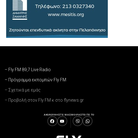
– Fly FM 89,7 Live Radio
– Πρόγραμμα εκπομπών Fly FM
– Σχετικά με εμάς
– Προβολή στον Fly FM κ στο flynews.gr
ΑΚΟΛΟΥΘΗΣΤΕ ΜΑΣ
ΜΟΙΡΑΣΤΕΙΤΕ ΤΟ