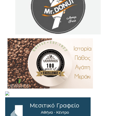
.
..
…