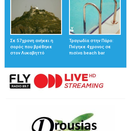
Σε 57χρονη ανήκει η
Τραγωδία στην Πάρο:
σορός που βρέθηκε
Πνίγηκε 4χρονος σε
στον Λυκαβηττό
πισίνα beach bar