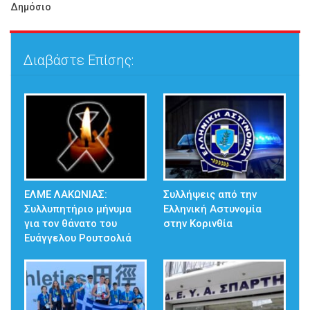
Δημόσιο
Διαβάστε Επίσης:
ΕΛΜΕ ΛΑΚΩΝΙΑΣ:
Συλλήψεις από την
Συλλυπητήριο μήνυμα
Ελληνική Αστυνομία
για τον θάνατο του
στην Κορινθία
Ευάγγελου Ρουτσολιά