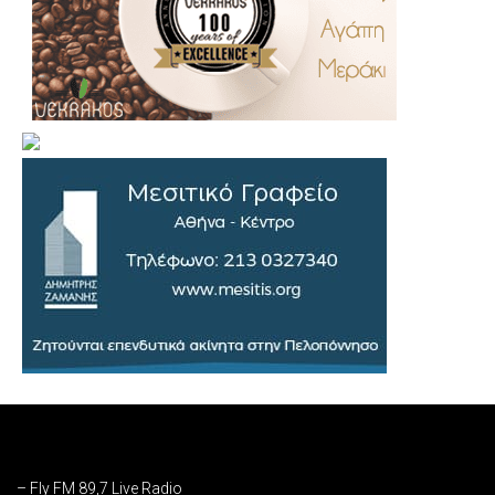
.
..
…
– Fly FM 89,7 Live Radio