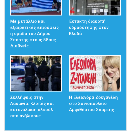
Με μετάλλιο και
Έκτακτη διακοπή
εξαιρετικές επιδόσεις
υδροδότησης στον
η ομάδα του Δήμου
Κλαδά
Σπάρτης στους 58ους
Διεθνείς…
Συλλήψεις στην
Η Ελεωνόρα Ζουγανέλη
Λακωνία: Κλοπές και
στο Σαϊνοπούλειο
κατανάλωση αλκοόλ
Αμφιθέατρο Σπάρτης
από ανήλικους