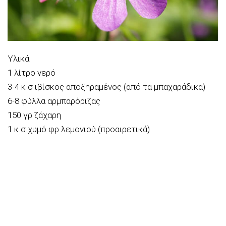
Υλικά
1 λίτρο νερό
3-4 κ σ ιβίσκος αποξηραμένος (από τα μπαχαράδικα)
6-8 φύλλα αρμπαρόριζας
150 γρ ζάχαρη
1 κ σ χυμό φρ λεμονιού (προαιρετικά)