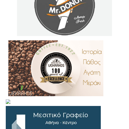
.
..
…