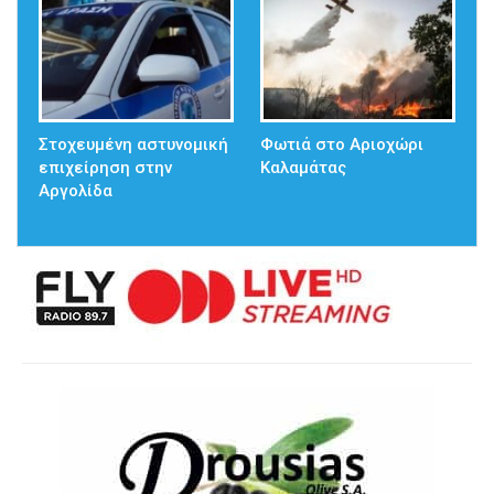
Στοχευμένη αστυνομική
Φωτιά στο Αριοχώρι
επιχείρηση στην
Καλαμάτας
Αργολίδα