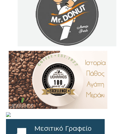
.
..
…