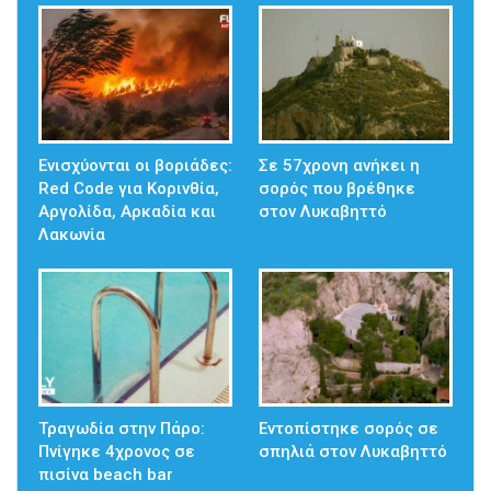
Ενισχύονται οι βοριάδες:
Σε 57χρονη ανήκει η
Red Code για Κορινθία,
σορός που βρέθηκε
Αργολίδα, Αρκαδία και
στον Λυκαβηττό
Λακωνία
Τραγωδία στην Πάρο:
Εντοπίστηκε σορός σε
Πνίγηκε 4χρονος σε
σπηλιά στον Λυκαβηττό
πισίνα beach bar