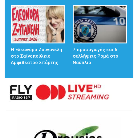
Η Ελεωνόρα Ζουγανέλη
7 προσαγωγές και 6
στο Σαϊνοπούλειο
συλλήψεις Ρομά στο
Αμφιθέατρο Σπάρτης
Ναύπλιο