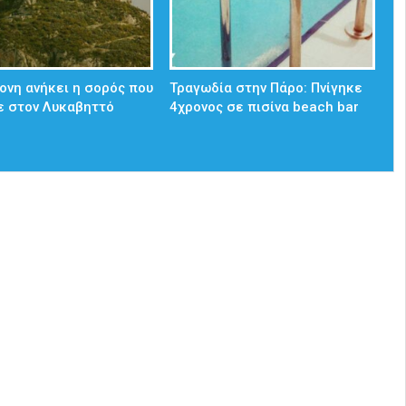
ονη ανήκει η σορός που
Τραγωδία στην Πάρο: Πνίγηκε
ε στον Λυκαβηττό
4χρονος σε πισίνα beach bar