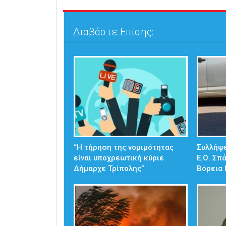
Διαβάστε Επίσης:
“Η τήρηση της νομιμότητας
Συλλήψε
είναι υποχρεωτική κύριε
Ε.Ο. Σπ
Δήμαρχε Τρίπολης”
Βόρεια 