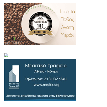
.
..
…