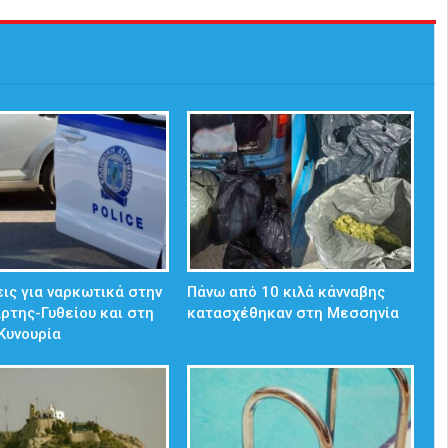
ις για ναρκωτικά στην
Πάνω από 10 κιλά κάνναβης
άρτης-Γυθείου και στη
κατασχέθηκαν στη Μεσσηνία
Κυνουρία