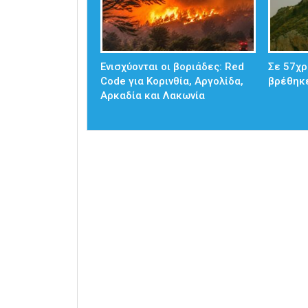
Ενισχύονται οι βοριάδες: Red
Σε 57χρ
Code για Κορινθία, Αργολίδα,
βρέθηκ
Αρκαδία και Λακωνία