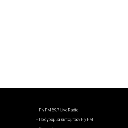
– Fly FM 89,7 Live Radio
– Πρόγραμμα εκπομπών Fly FM