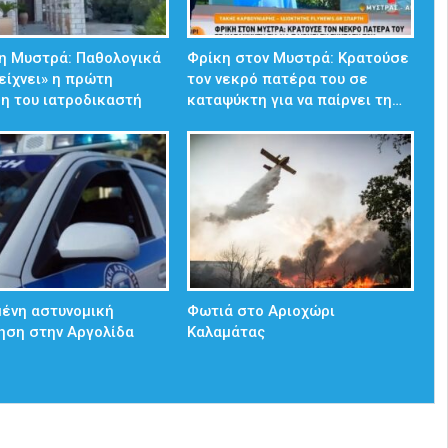
η Μυστρά: Παθολογικά
Φρίκη στον Μυστρά: Κρατούσε
δείχνει» η πρώτη
τον νεκρό πατέρα του σε
η του ιατροδικαστή
καταψύκτη για να παίρνει τη…
ένη αστυνομική
Φωτιά στο Αριοχώρι
ηση στην Αργολίδα
Καλαμάτας