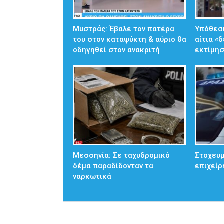
Μυστράς: Έβαλε τον πατέρα
Υπόθεσ
του στον καταψύκτη & αύριο θα
αίτια «
οδηγηθεί στον ανακριτή
εκτίμησ
Μεσσηνία: Σε ταχυδρομικό
Στοχευμ
δέμα παραδίδονταν τα
επιχείρ
ναρκωτικά