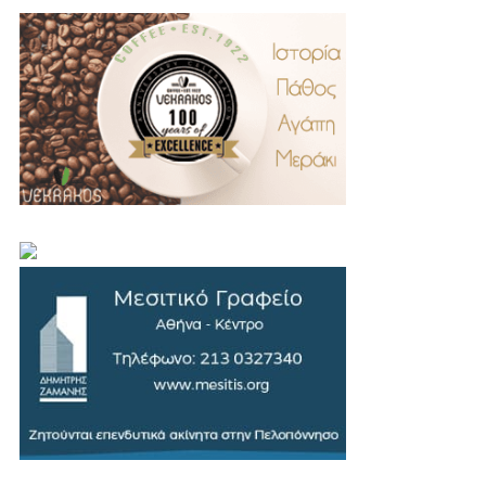
.
..
…