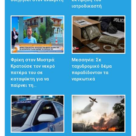
ιατροδικαστή
Φρίκη στον Μυστρά:
Μεσσηνία: Σε
Κρατούσε τον νεκρό
ταχυδρομικό δέμα
πατέρα του σε
παραδίδονταν τα
καταψύκτη για να
ναρκωτικά
παίρνει τη…