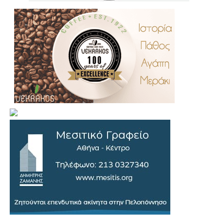
.
..
…