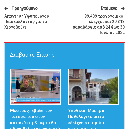
Προηγούμενο
Επόμενο
Απάντηση Υφυπουργού
99.409 τροχονομικοί
Περιβάλλοντος για το
έλεγχοι και 20.313
Χιονοβούνι
παραβάσεις από 24 έως 30
Ιουλίου 2022
Διαβάστε Επίσης:
Μυστράς: Έβαλε τον
Υπόθεση Μυστρά:
πατέρα του στον
Παθολογικά αίτια
καταψύκτη & αύριο θα
«δείχνει» η πρώτη
οδηγηθεί στον ανακριτή
εκτίμηση του