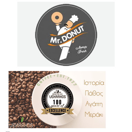
.
..
…