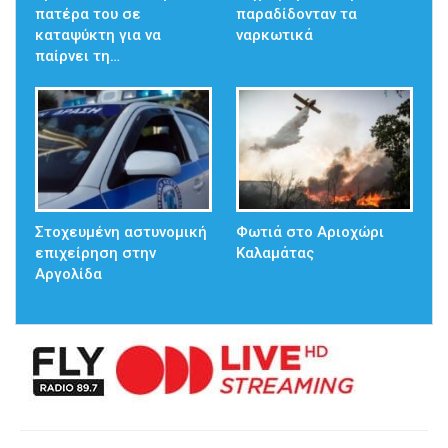
πατέρα του σε
παραδίδονταν τα
καταψύκτη για να
ναρκωτικά
παίρνει τη…
Στοχευμένη αστυνομική
Φωτιά στο Αριοχώρι
επιχείρηση στην
Καλαμάτας
Αργολίδα