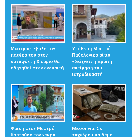
Μυστράς: Έβαλε τον
Υπόθεση Μυστρά:
πατέρα του στον
Παθολογικά αίτια
καταψύκτη & αύριο θα
«δείχνει» η πρώτη
οδηγηθεί στον ανακριτή
εκτίμηση του
ιατροδικαστή
Φρίκη στον Μυστρά:
Μεσσηνία: Σε
Κρατούσε τον νεκρό
ταχυδρομικό δέμα