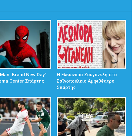
-Man: Brand New Day”
Η Ελεωνόρα Ζουγανέλη στο
ema Center Σπάρτης
Σαϊνοπούλειο Αμφιθέατρο
Σπάρτης