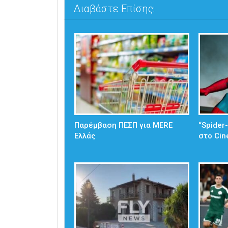
Διαβάστε Επίσης:
Παρέμβαση ΠΕΣΠ για MERE
“Spider
Ελλάς
στο Cin