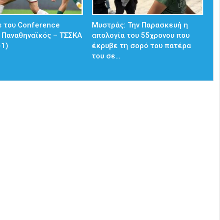
s του Conference
Μυστράς: Την Παρασκευή η
 Παναθηναϊκός – ΤΣΣΚΑ
απολογία του 55χρονου που
-1)
έκρυβε τη σορό του πατέρα
του σε…