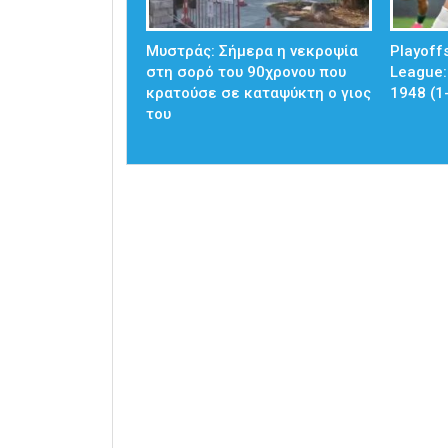
Mυστράς: Σήμερα η νεκροψία
Playoff
στη σορό του 90χρονου που
League:
κρατούσε σε καταψύκτη ο γιος
1948 (1
του