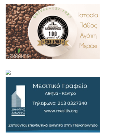
.
..
…