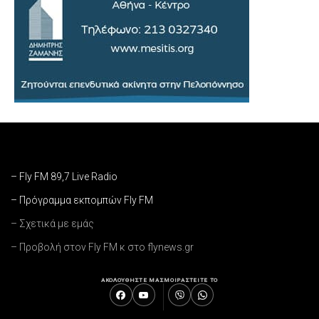
– Fly FM 89,7 Live Radio
– Πρόγραμμα εκπομπών Fly FM
– Σχετικά με εμάς
– Προβολή στον Fly FM κ στο flynews.gr
ΑΚΟΛΟΥΘΗΣΤΕ ΜΑΣ
ΜΟΙΡΑΣΤΕΙΤΕ ΤΟ