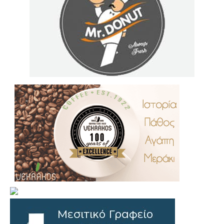
.
..
…