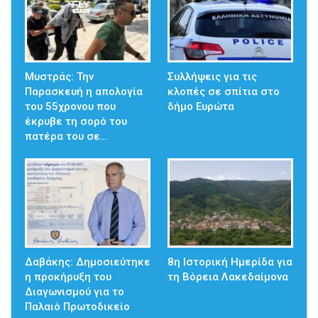
Μυστράς: Την
Συλλήψεις για τις
Παρασκευή η απολογία
κλοπές σε σπίτια στο
του 55χρονου που
δήμο Ευρώτα
έκρυβε τη σορό του
πατέρα του σε…
Δαβάκης: Δημοσιεύτηκε
8η Ιστορική Ημερίδα για
η προκήρυξη του
τη Βόρεια Λακεδαίμονα
Διαγωνισμού για το
Παλαιό Πρωτοδικείο