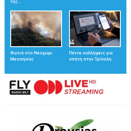
της…
Φωτιά στο Νεοχώρι
Πέντε συλλήψεις για
Μεσσηνίας
απάτη στην Τρίπολη