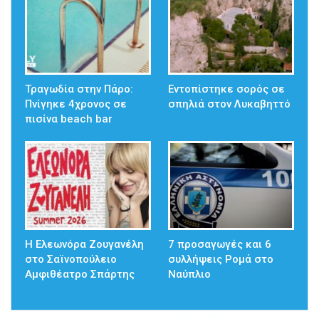
Τραγωδία στην Πάρο:
Εντοπίστηκε σορός σε
Πνίγηκε 4χρονος σε
σπηλιά στον Λυκαβηττό
πισίνα beach bar
Η Ελεωνόρα Ζουγανέλη
7 προσαγωγές και 6
στο Σαϊνοπούλειο
συλλήψεις Ρομά στο
Αμφιθέατρο Σπάρτης
Ναύπλιο