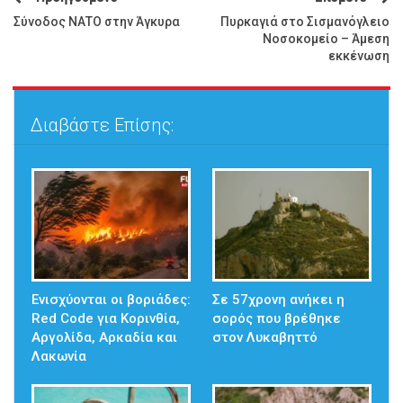
Σύνοδος ΝΑΤΟ στην Άγκυρα
Πυρκαγιά στο Σισμανόγλειο
Νοσοκομείο – Άμεση
εκκένωση
Διαβάστε Επίσης:
Ενισχύονται οι βοριάδες:
Σε 57χρονη ανήκει η
Red Code για Κορινθία,
σορός που βρέθηκε
Αργολίδα, Αρκαδία και
στον Λυκαβηττό
Λακωνία