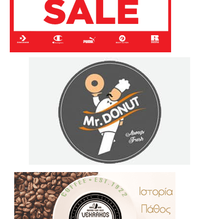
.
..
…