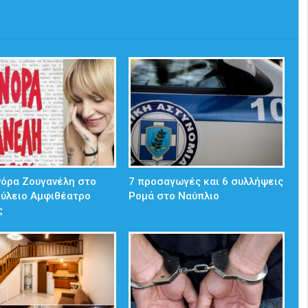
νόρα Ζουγανέλη στο
7 προσαγωγές και 6 συλλήψεις
ούλειο Αμφιθέατρο
Ρομά στο Ναύπλιο
ς