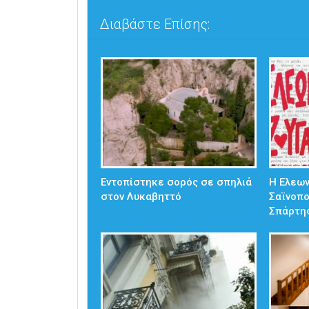
Διαβάστε Επίσης:
Εντοπίστηκε σορός σε σπηλιά
Η Ελεω
στον Λυκαβηττό
Σαϊνοπ
Σπάρτη