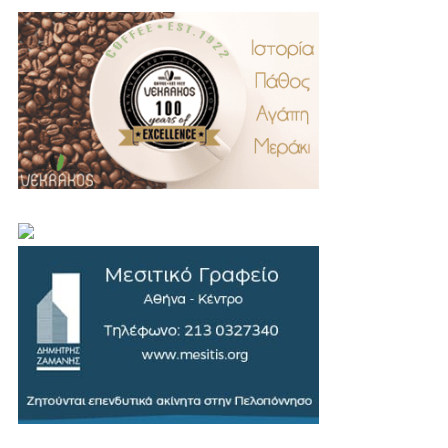
.
..
…