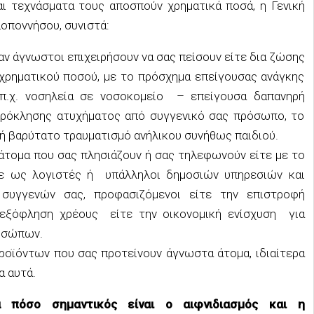
αι τεχνάσματα τους αποσπούν χρηματικά ποσά, η Γενική
οποννήσου, συνιστά:
αν άγνωστοι επιχειρήσουν να σας πείσουν είτε δια ζώσης
 χρηματικού ποσού, με το πρόσχημα επείγουσας ανάγκης
π.χ. νοσηλεία σε νοσοκομείο – επείγουσα δαπανηρή
πρόκλησης ατυχήματος από συγγενικό σας πρόσωπο, το
 ή βαρύτατο τραυματισμό ανήλικου συνήθως παιδιού.
τομα που σας πλησιάζουν ή σας τηλεφωνούν είτε με το
τε ως λογιστές ή υπάλληλοι δημοσιών υπηρεσιών και
συγγενών σας, προφασιζόμενοι είτε την επιστροφή
εξόφληση χρέους είτε την οικονομική ενίσχυση για
οσώπων.
ροϊόντων που σας προτείνουν άγνωστα άτομα, ιδιαίτερα
α αυτά.
ά πόσο σημαντικός είναι ο αιφνιδιασμός και η