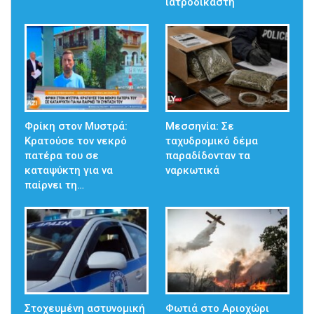
ιατροδικαστή
Φρίκη στον Μυστρά:
Μεσσηνία: Σε
Κρατούσε τον νεκρό
ταχυδρομικό δέμα
πατέρα του σε
παραδίδονταν τα
καταψύκτη για να
ναρκωτικά
παίρνει τη…
Στοχευμένη αστυνομική
Φωτιά στο Αριοχώρι