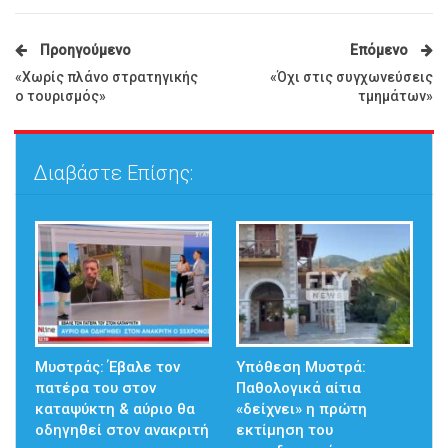
Προηγούμενο
Επόμενο
«Χωρίς πλάνο στρατηγικής
«Όχι στις συγχωνεύσεις
ο τουρισμός»
τμημάτων»
Διαβάστε Επίσης:
Μυστράς: Έβαλε τον
Υπόθεση Μυστρά:
πατέρα του στον
Παθολογικά αίτια
καταψύκτη & αύριο θα
«δείχνει» η πρώτη
οδηγηθεί στον ανακριτή
εκτίμηση του