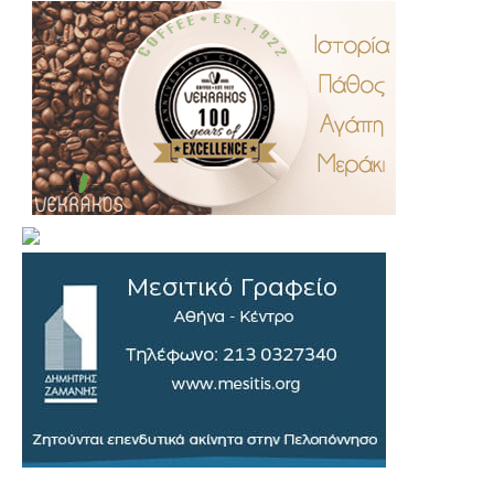
.
..
…