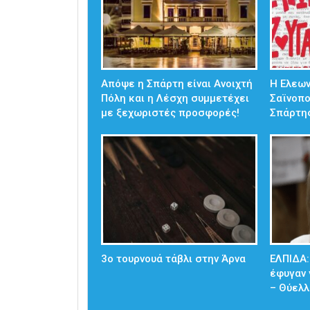
Απόψε η Σπάρτη είναι Ανοιχτή
Η Ελεω
Πόλη και η Λέσχη συμμετέχει
Σαϊνοπ
με ξεχωριστές προσφορές!
Σπάρτη
3ο τουρνουά τάβλι στην Άρνα
ΕΛΠΙΔΑ:
έφυγαν 
– Θύελλ