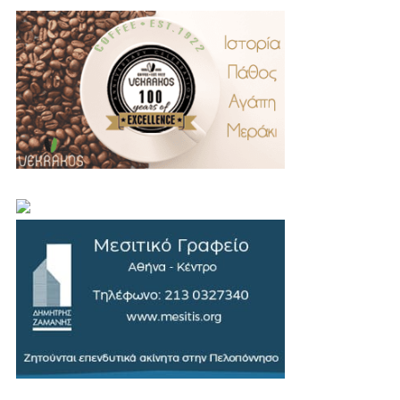
.
..
…