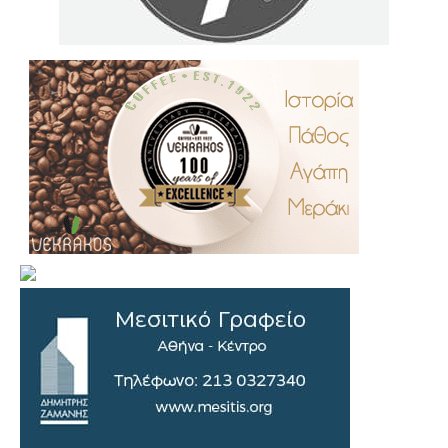
.
..
…