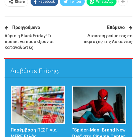
Facebook
Twitter
WhatsApp
Share
Προηγούμενο
Επόμενο
Αύριο η Black Friday! Τι
Διακοπή ρεύματος σε
πρέπει να προσέξουν οι
περιοχές της Λακωνίας
καταναλωτές
Διαβάστε Επίσης:
Παρέμβαση ΠΕΣΠ για
“Spider-Man: Brand New
MERE Ελλάς
Day” στο Cinema Center