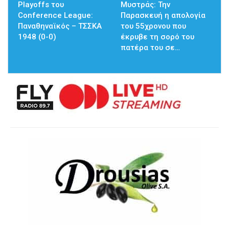
Playoffs του
Μυστράς: Την
Conference League:
Παρασκευή η απολογία
Παναθηναϊκός – ΤΣΣΚΑ
του 55χρονου που
1948 (0-0)
έκρυβε τη σορό του
πατέρα του σε…