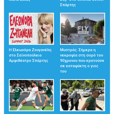
Σπάρτης
Η Ελεωνόρα Ζουγανέλη
Mυστράς: Σήμερα η
στο Σαϊνοπούλειο
νεκροψία στη σορό του
Αμφιθέατρο Σπάρτης
90χρονου που κρατούσε
σε καταψύκτη ο γιος
του