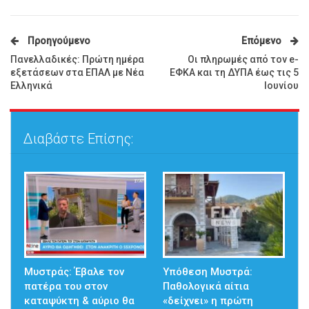
Προηγούμενο
Επόμενο
Πανελλαδικές: Πρώτη ημέρα
Οι πληρωμές από τον e-
εξετάσεων στα ΕΠΑΛ με Νέα
ΕΦΚΑ και τη ΔΥΠΑ έως τις 5
Ελληνικά
Iουνίου
Διαβάστε Επίσης:
Μυστράς: Έβαλε τον
Υπόθεση Μυστρά:
πατέρα του στον
Παθολογικά αίτια
καταψύκτη & αύριο θα
«δείχνει» η πρώτη