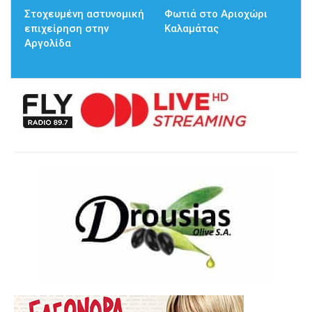
Στοχευμένη αστυνομική
Φωτιά στο Αριοχώρι
επιχείρηση στην
Καλαμάτας
Αργολίδα