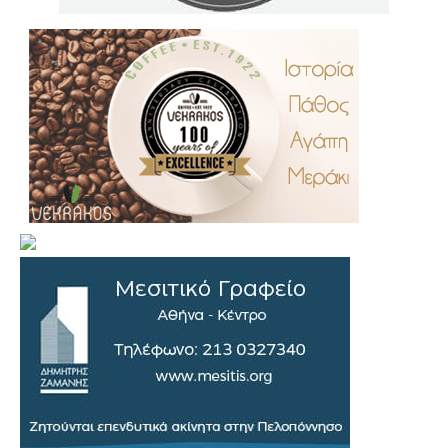
.
..
…