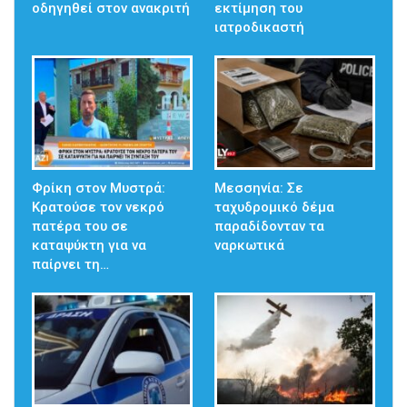
οδηγηθεί στον ανακριτή
εκτίμηση του
ιατροδικαστή
Φρίκη στον Μυστρά:
Μεσσηνία: Σε
Κρατούσε τον νεκρό
ταχυδρομικό δέμα
πατέρα του σε
παραδίδονταν τα
καταψύκτη για να
ναρκωτικά
παίρνει τη…