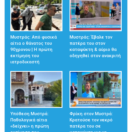
Μυστράς: Από φυσικά
Μυστράς: Έβαλε τον
αίτια ο θάνατος του
πατέρα του στον
90χρονου | Η πρώτη
καταψύκτη & αύριο θα
εκτίμηση του
οδηγηθεί στον ανακριτή
ιατροδικαστή
Υπόθεση Μυστρά:
Φρίκη στον Μυστρά:
Παθολογικά αίτια
Κρατούσε τον νεκρό
«δείχνει» η πρώτη
πατέρα του σε