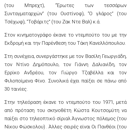
(του Μπρεχτ), “Έρωτες των τεσσάρων
Συνταγματαρχών” (του Ουστίνοφ), “Ο γλάρος” (του
Τσέχωφ), “Τοβάριτς” (του Ζακ Ντε Βαλ) κ.ά.
Στον κινηματογράφο έκανε το ντεμπούτο του με την
Εκδρομή και την Παρένθεση του Τάκη Κανελλόπουλου.
Στη συνέχεια, συνεργάστηκε με τον Βασίλη Γεωργιάδη,
τον Ντίνο Δημόπουλο, τον Γιάννη Δαλιανίδη, τον
Ερρίκο Ανδρέου, τον Γιώργο Τζαβέλλα και τον
Φιλοποίμενα Φίνο. Συνολικά έχει παίξει σε πάνω από
30 ταινίες.
Στην τηλεόραση έκανε το ντεμπούτο του 1971, μετά
από πρόταση του σκηνοθέτη Κώστα Κουτσομύτη να
παίξει στο τηλεοπτικό σίριαλ Άγνωστος πόλεμος (του
Νίκου Φώσκολου) . Άλλες σειρές είναι Οι Πανθέοι (του