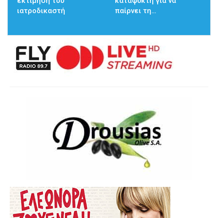
εκτίμηση του
καταψύκτη για να
ιατροδικαστή
παίρνει τη…