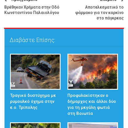
Βρέθηκαν Χρήματα στην Οδό
Αποτελεσματικό το
Κωνσταντίνου Παλαιολόγου
φάρμακο για τον καρκίνο
στο πάγκρεας
Διαβάστε Επίσης:
Τραγικό δυστύχημα με
Προφυλακίστηκαν ο
ρυμουλκό όχημα στην
δήμαρχος και άλλοι δύο
ε.ο. Τρίπολης
για τη μεγάλη φωτιά
στη Βοιωτία