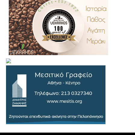
.
..
…