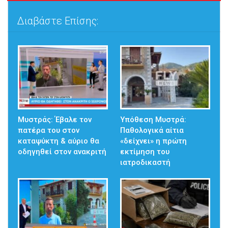
Διαβάστε Επίσης:
Μυστράς: Έβαλε τον
Υπόθεση Μυστρά:
πατέρα του στον
Παθολογικά αίτια
καταψύκτη & αύριο θα
«δείχνει» η πρώτη
οδηγηθεί στον ανακριτή
εκτίμηση του
ιατροδικαστή