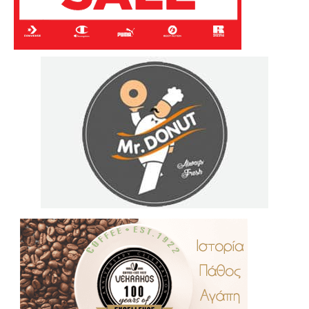
.
..
…