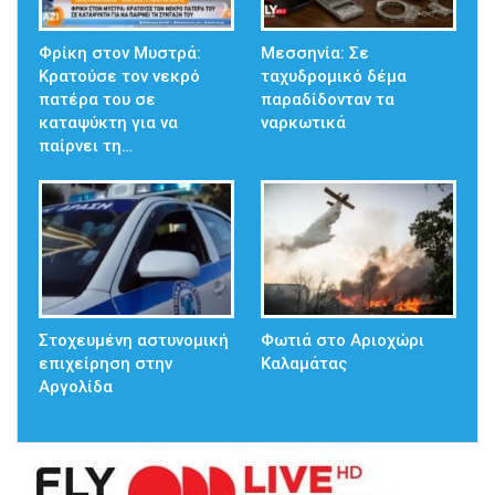
Φρίκη στον Μυστρά:
Μεσσηνία: Σε
Κρατούσε τον νεκρό
ταχυδρομικό δέμα
πατέρα του σε
παραδίδονταν τα
καταψύκτη για να
ναρκωτικά
παίρνει τη…
Στοχευμένη αστυνομική
Φωτιά στο Αριοχώρι
επιχείρηση στην
Καλαμάτας
Αργολίδα