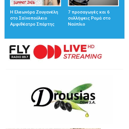
Η Ελεωνόρα Ζουγανέλη
7 προσαγωγές και 6
στο Σαϊνοπούλειο
συλλήψεις Ρομά στο
Αμφιθέατρο Σπάρτης
Ναύπλιο