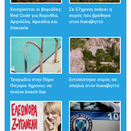
Ενισχύονται οι βοριάδες:
Σε 57χρονη ανήκει η
Red Code για Κορινθία,
σορός που βρέθηκε
Αργολίδα, Αρκαδία και
στον Λυκαβηττό
Λακωνία
Τραγωδία στην Πάρο:
Εντοπίστηκε σορός σε
Πνίγηκε 4χρονος σε
σπηλιά στον Λυκαβηττό
πισίνα beach bar