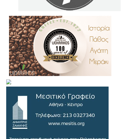
.
..
…