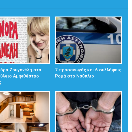
νόρα Ζουγανέλη στο
7 προσαγωγές και 6 συλλήψεις
ούλειο Αμφιθέατρο
Ρομά στο Ναύπλιο
ς