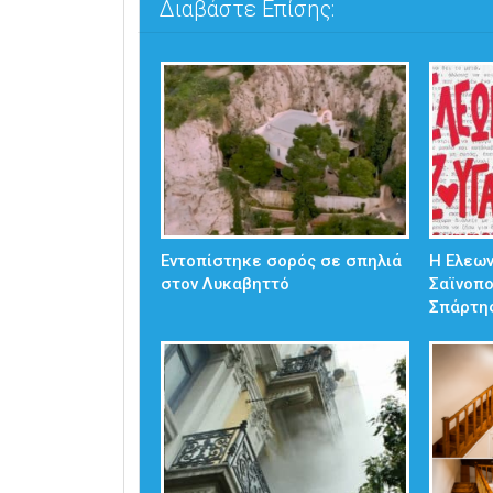
Διαβάστε Επίσης:
Εντοπίστηκε σορός σε σπηλιά
Η Ελεω
στον Λυκαβηττό
Σαϊνοπ
Σπάρτη