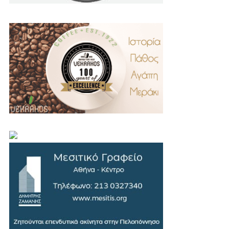
.
..
…