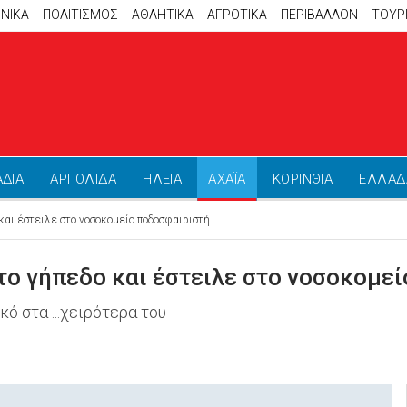
ΝΙΚΑ
ΠΟΛΙΤΙΣΜΟΣ
ΑΘΛΗΤΙΚΆ
ΑΓΡΟΤΙΚΑ
ΠΕΡΙΒΑΛΛΟΝ
ΤΟΥΡ
ΑΔΙΑ
ΑΡΓΟΛΙΔΑ
ΗΛΕΙΑ
ΑΧΑΪΑ
ΚΟΡΙΝΘΙΑ
ΕΛΛΑΔ
και έστειλε στο νοσοκομείο ποδοσφαιριστή
το γήπεδο και έστειλε στο νοσοκομε
κό στα ...χειρότερα του