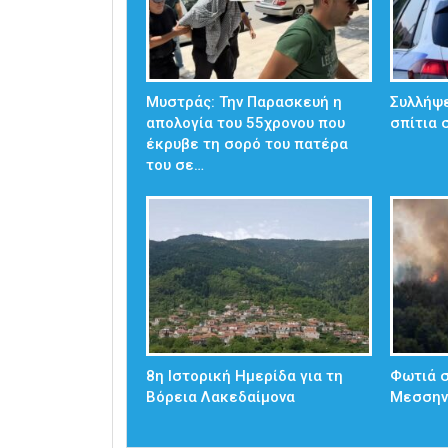
Μυστράς: Την Παρασκευή η
Συλλήψε
απολογία του 55χρονου που
σπίτια 
έκρυβε τη σορό του πατέρα
του σε…
8η Ιστορική Ημερίδα για τη
Φωτιά 
Βόρεια Λακεδαίμονα
Μεσσην