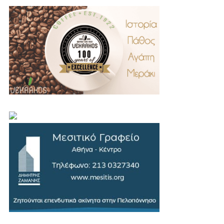
.
..
…