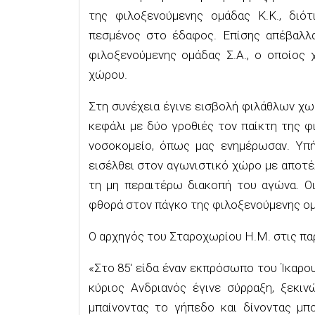
της φιλοξενούμενης ομάδας Κ.Κ., διό
πεσμένος στο έδαφος. Επίσης απέβαλλα
φιλοξενούμενης ομάδας Σ.Α., ο οποίος 
χώρου.
Στη συνέχεια έγινε εισβολή φιλάθλων χω
κεφάλι με δύο γροθιές τον παίκτη της φ
νοσοκομείο, όπως μας ενημέρωσαν. Υπή
εισέλθει στον αγωνιστικό χώρο με αποτ
τη μη περαιτέρω διακοπή του αγώνα. Ο
φθορά στον πάγκο της φιλοξενούμενης ομά
Ο αρχηγός του Σταροχωρίου Η.Μ. στις π
«Στο 85′ είδα έναν εκπρόσωπο του Ίκαρου
κύριος Ανδριανός έγινε σύρραξη, ξεκι
μπαίνοντας το γήπεδο και δίνοντας μπ