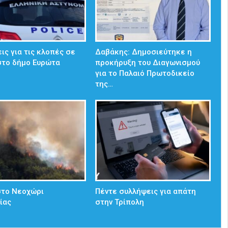
ις για τις κλοπές σε
Δαβάκης: Δημοσιεύτηκε η
στο δήμο Ευρώτα
προκήρυξη του Διαγωνισμού
για το Παλαιό Πρωτοδικείο
της…
στο Νεοχώρι
Πέντε συλλήψεις για απάτη
ίας
στην Τρίπολη