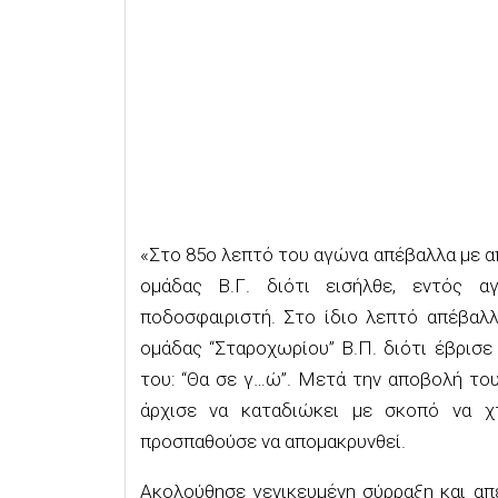
«Στο 85ο λεπτό του αγώνα απέβαλλα με 
ομάδας Β.Γ. διότι εισήλθε, εντός α
ποδοσφαιριστή. Στο ίδιο λεπτό απέβαλλ
ομάδας “Σταροχωρίου” Β.Π. διότι έβρισ
του: “Θα σε γ…ώ”. Μετά την αποβολή το
άρχισε να καταδιώκει με σκοπό να χ
προσπαθούσε να απομακρυνθεί.
Ακολούθησε γενικευμένη σύρραξη και απ