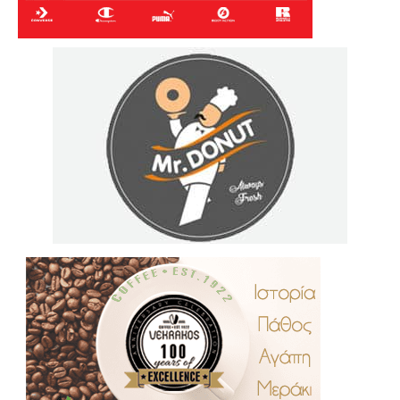
.
..
…