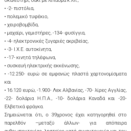
• -2- πιστόλια,
• πολεμικό τυφέκιο,
• χειροβομβίδα,
• μαχαίρι, γεμιστήρες, -134- φυσίγγια,
• -4- ηλεκτρονικές ζυγαριές ακριβείας,
• -3- Ι.Χ.Ε. αυτοκίνητα,
• -17- κινητά τηλέφωνα,
• συσκευή ηλεκτρικής εκκένωσης,
• -12.250- ευρώ σε εμφανώς πλαστά χαρτονομίσματα
και
• 16.120 ευρώ, -1.900- Λεκ Αλβανίας, -70- λίρες Αγγλίας,
-22- δολάρια Η.Π.Α., -10- δολάρια Καναδά και -20-
Ελβετικά φράγκα.
Σημειώνεται ότι, ο 39χρονος έχει κατηγορηθεί στο
παρελθόν –μεταξύ άλλων- για απόπειρα
ανθρωποκτονίας, ληστείες κατά συναυτουργία και του