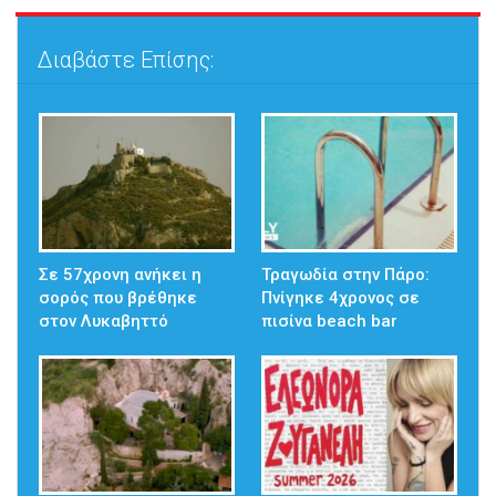
Διαβάστε Επίσης:
Σε 57χρονη ανήκει η
Τραγωδία στην Πάρο:
σορός που βρέθηκε
Πνίγηκε 4χρονος σε
στον Λυκαβηττό
πισίνα beach bar