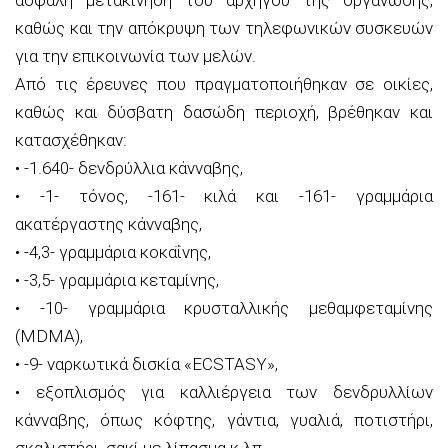
καθώς και την απόκρυψη των τηλεφωνικών συσκευών
για την επικοινωνία των μελών.
Από τις έρευνες που πραγματοποιήθηκαν σε οικίες,
καθώς και δύσβατη δασώδη περιοχή, βρέθηκαν και
κατασχέθηκαν:
• -1.640- δενδρύλλια κάνναβης,
• -1- τόνος, -161- κιλά και -161- γραμμάρια
ακατέργαστης κάνναβης,
• -4,3- γραμμάρια κοκαΐνης,
• -3,5- γραμμάρια κεταμίνης,
• -10- γραμμάρια κρυσταλλικής μεθαμφεταμίνης
(MDMA),
• -9- ναρκωτικά δισκία «ECSTASY»,
• εξοπλισμός για καλλιέργεια των δενδρυλλίων
κάνναβης, όπως κόφτης, γάντια, γυαλιά, ποτιστήρι,
σκαλιστήρι, σακί με λίπασμα κ.λπ.,