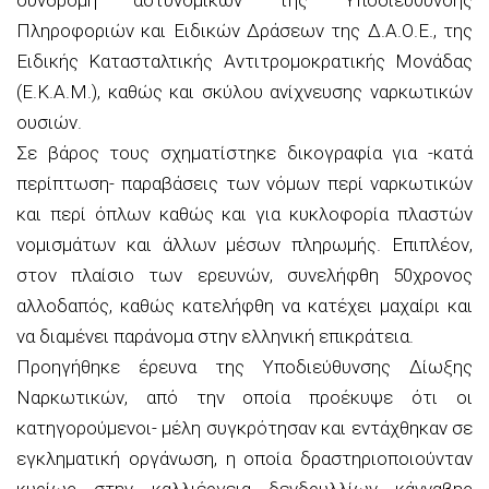
Πληροφοριών και Ειδικών Δράσεων της Δ.Α.Ο.Ε., της
Ειδικής Κατασταλτικής Αντιτρομοκρατικής Μονάδας
(Ε.Κ.Α.Μ.), καθώς και σκύλου ανίχνευσης ναρκωτικών
ουσιών.
Σε βάρος τους σχηματίστηκε δικογραφία για -κατά
περίπτωση- παραβάσεις των νόμων περί ναρκωτικών
και περί όπλων καθώς και για κυκλοφορία πλαστών
νομισμάτων και άλλων μέσων πληρωμής. Επιπλέον,
στον πλαίσιο των ερευνών, συνελήφθη 50χρονος
αλλοδαπός, καθώς κατελήφθη να κατέχει μαχαίρι και
να διαμένει παράνομα στην ελληνική επικράτεια.
Προηγήθηκε έρευνα της Υποδιεύθυνσης Δίωξης
Ναρκωτικών, από την οποία προέκυψε ότι οι
κατηγορούμενοι- μέλη συγκρότησαν και εντάχθηκαν σε
εγκληματική οργάνωση, η οποία δραστηριοποιούνταν
κυρίως στην καλλιέργεια δενδρυλλίων κάνναβης