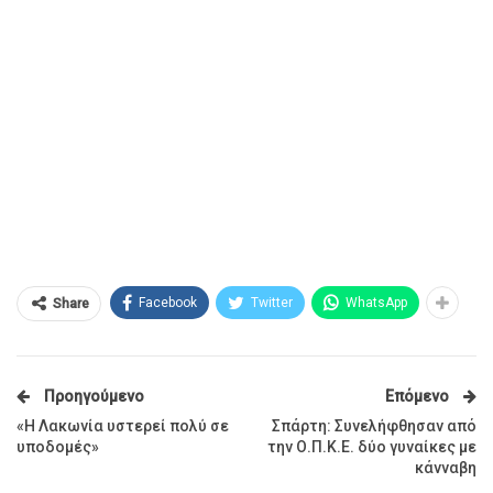
Facebook
Twitter
WhatsApp
Share
Προηγούμενο
Επόμενο
«Η Λακωνία υστερεί πολύ σε
Σπάρτη: Συνελήφθησαν από
υποδομές»
την Ο.Π.Κ.Ε. δύο γυναίκες με
κάνναβη