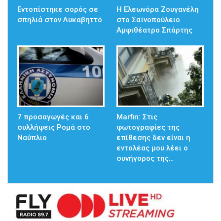
Εντοπίστηκε σορός σε
Η Ελεωνόρα Ζουγανέλη
σπηλιά στον Λυκαβηττό
στο Σαϊνοπούλειο
Αμφιθέατρο Σπάρτης
7 προσαγωγές και 6
Marfin: Στις
συλλήψεις Ρομά στο
φωτογραφίες της
Ναύπλιο
επίθεσης δεν είναι η
εντολέας μου λέει ο
συνήγορος της…