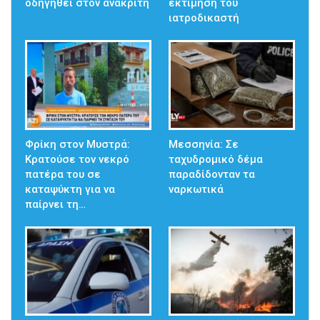
οδηγηθεί στον ανακριτή
εκτίμηση του
ιατροδικαστή
Φρίκη στον Μυστρά:
Μεσσηνία: Σε
Κρατούσε τον νεκρό
ταχυδρομικό δέμα
πατέρα του σε
παραδίδονταν τα
καταψύκτη για να
ναρκωτικά
παίρνει τη…