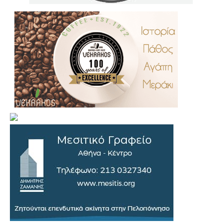
.
..
…