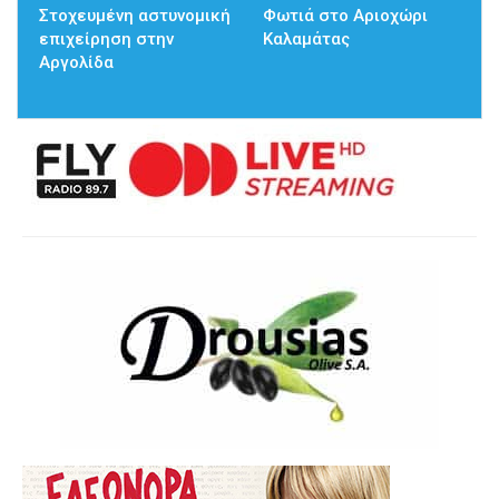
Στοχευμένη αστυνομική
Φωτιά στο Αριοχώρι
επιχείρηση στην
Καλαμάτας
Αργολίδα