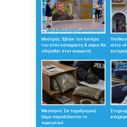
Μυστράς: Έβαλε τον πατέρα
Υπόθεσ
του στον καταψύκτη & αύριο θα
αίτια «
οδηγηθεί στον ανακριτή
εκτίμησ
Μεσσηνία: Σε ταχυδρομικό
Στοχευμ
δέμα παραδίδονταν τα
επιχείρ
ναρκωτικά