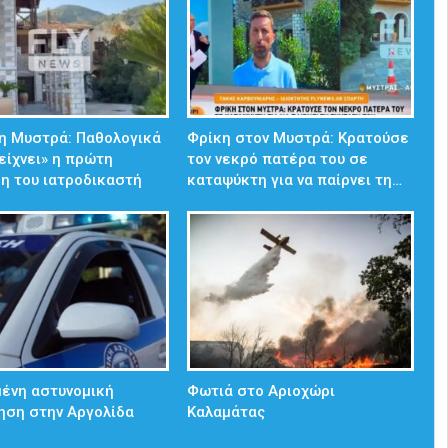
η Μυστρά: Παθολογικά
Φρίκη στον Μυστρά: Κρατούσε
δείχνει» η πρώτη
τον νεκρό πατέρα του σε
η του ιατροδικαστή
καταψύκτη για να παίρνει τη…
ένη αστυνομική
Φωτιά στο Αριοχώρι
ηση στην Αργολίδα
Καλαμάτας