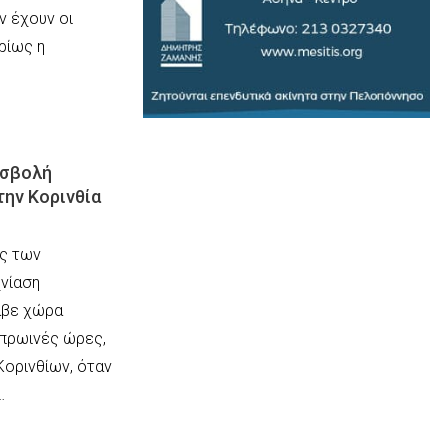
ν έχουν οι
ρίως η
οσβολή
την Κορινθία
ες των
χνίαση
αβε χώρα
 πρωινές ώρες,
Κορινθίων, όταν
…