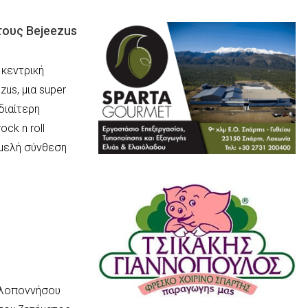
ους Bejeezus
κεντρική
us, μια super
ιδιαίτερη
ock n roll
αμελή σύνθεση
ελοποννήσου