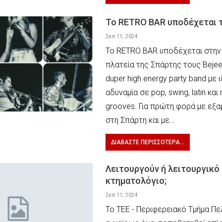
Το RETRO BAR υποδέχεται τ
Σεπ 11, 2024
Το RETRO BAR υποδέχεται στην 
πλατεία της Σπάρτης τους Bejeez
duper high energy party band με 
αδυναμία σε pop, swing, latin και r
grooves. Για πρώτη φορά με εξ
στη Σπάρτη και με…
ΔΙΑΒΆΣΤΕ ΠΕΡΙΣΣΌΤΕΡΑ...
Λειτουργούν ή λειτουργικό
κτηματολόγιο;
Σεπ 11, 2024
Το ΤΕΕ - Περιφερειακό Τμήμα Π