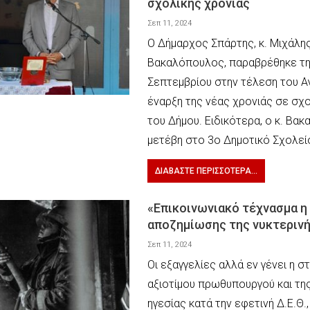
σχολικής χρονιάς
Σεπ 11, 2024
Ο Δήμαρχος Σπάρτης, κ. Μιχάλη
Βακαλόπουλος, παραβρέθηκε τη
Σεπτεμβρίου στην τέλεση του Αγ
έναρξη της νέας χρονιάς σε σχ
του Δήμου. Ειδικότερα, ο κ. Βα
μετέβη στο 3ο Δημοτικό Σχολεί
ΔΙΑΒΆΣΤΕ ΠΕΡΙΣΣΌΤΕΡΑ...
«Επικοινωνιακό τέχνασμα η
αποζημίωσης της νυκτερινή
Σεπ 11, 2024
Οι εξαγγελίες αλλά εν γένει η σ
αξιοτίμου πρωθυπουργού και της
ηγεσίας κατά την εφετινή Δ.Ε.Θ.