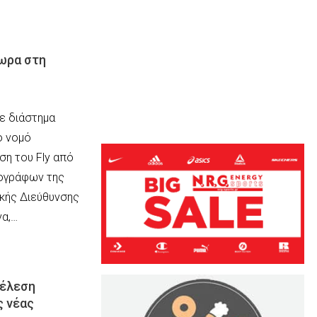
4ωρα στη
ε διάστημα
ο νομό
η του Fly από
ογράφων της
ικής Διεύθυνσης
να,…
τέλεση
ς νέας