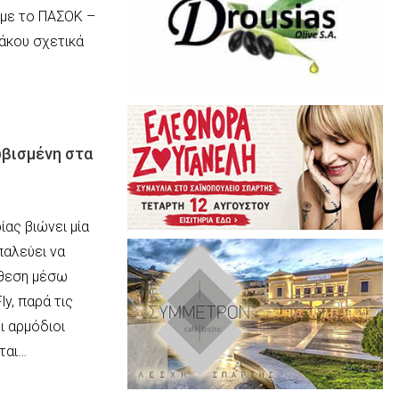
 με το ΠΑΣΟΚ –
ράκου σχετικά
ωβισμένη στα
ας βιώνει μία
παλεύει να
όθεση μέσω
y, παρά τις
ι αρμόδιοι
ται…