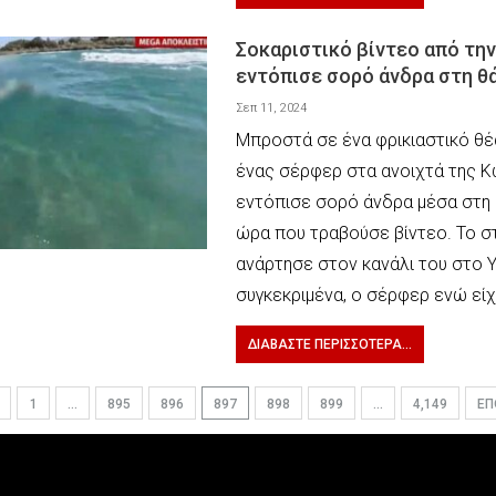
Σοκαριστικό βίντεο από τη
εντόπισε σορό άνδρα στη θ
Σεπ 11, 2024
Μπροστά σε ένα φρικιαστικό θέ
ένας σέρφερ στα ανοιχτά της Κ
εντόπισε σορό άνδρα μέσα στη
ώρα που τραβούσε βίντεο. Το σ
ανάρτησε στον κανάλι του στο Y
συγκεκριμένα, ο σέρφερ ενώ εί
ΔΙΑΒΆΣΤΕ ΠΕΡΙΣΣΌΤΕΡΑ...
1
…
895
896
897
898
899
…
4,149
Ε