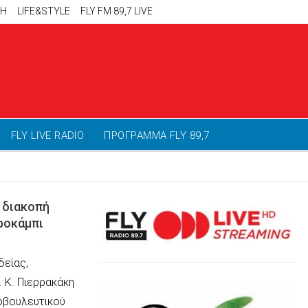
ΚΗ
LIFE&STYLE
FLY FM 89,7 LIVE
FLY LIVE RADIO
ΠΡΟΓΡΑΜΜΑ FLY 89,7
 διακοπή
ροκάμπι
δείας,
 Κ. Πιερρακάκη
οβουλευτικού