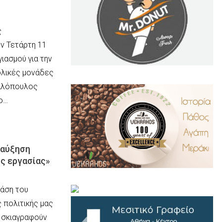
ς
ν Τετάρτη 11
ιασμού για την
ολικές μονάδες
.
..
καλόπουλος
ο…
 αύξηση
ς εργασίας»
…
τάση του
 πολιτικής μας
, σκιαγραφούν