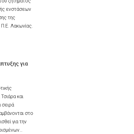
 του ζητήματος
λής ενστάσεων
σης της
Π.Ε. Λακωνίας.
πτυξης για
τικής
Τσιάρα και
α σειρά
αμβάνονται στο
σθεί για την
ρισμένων…