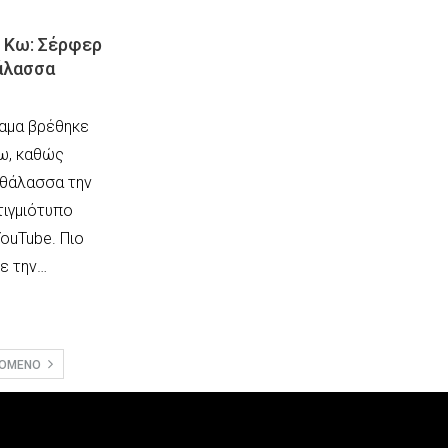
ν Κω: Σέρφερ
άλασσα
αμα βρέθηκε
ω, καθώς
 θάλασσα την
τιγμιότυπο
ouTube. Πιο
χε την…
ΠΌΜΕΝΟ