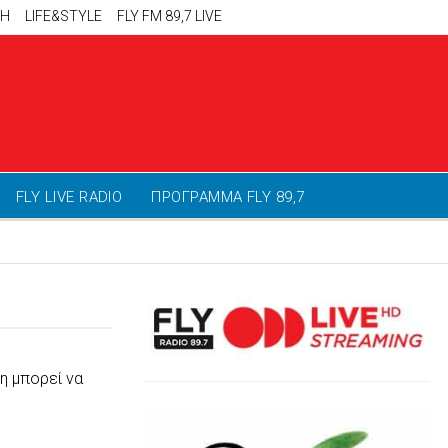
ΚΗ
LIFE&STYLE
FLY FM 89,7 LIVE
FLY LIVE RADIO
ΠΡΟΓΡΑΜΜΑ FLY 89,7
η μπορεί να