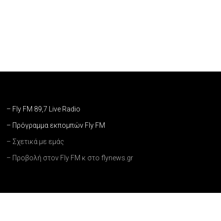
– Fly FM 89,7 Live Radio
– Πρόγραμμα εκπομπών Fly FM
– Σχετικά με εμάς
– Προβολή στον Fly FM κ στο flynews.gr