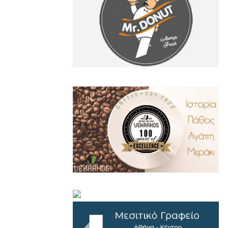
.
..
…