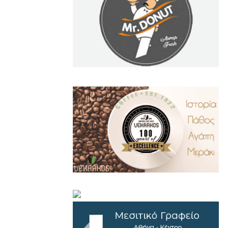
.
..
…