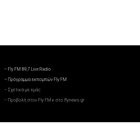
– Fly FM 89,7 Live Radio
– Πρόγραμμα εκπομπών Fly FM
– Σχετικά με εμάς
– Προβολή στον Fly FM κ στο flynews.gr