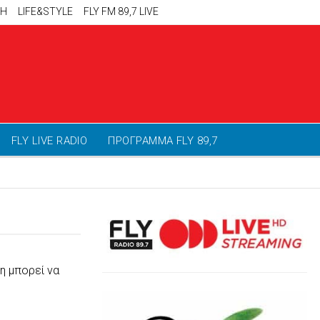
ΚΗ
LIFE&STYLE
FLY FM 89,7 LIVE
FLY LIVE RADIO
ΠΡΟΓΡΑΜΜΑ FLY 89,7
η μπορεί να