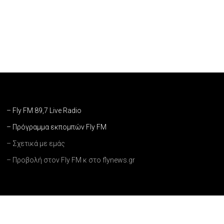
– Fly FM 89,7 Live Radio
– Πρόγραμμα εκπομπών Fly FM
– Σχετικά με εμάς
– Προβολή στον Fly FM κ στο flynews.gr