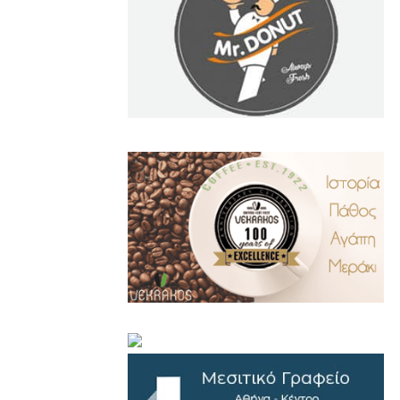
.
..
…