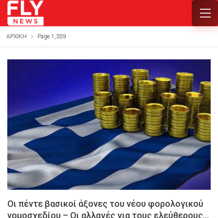
ΑΡΧΙΚΗ
Page 1,359
Οι πέντε βασικοί άξονες του νέου φορολογικού
νομοσχεδίου – Οι αλλαγές για τους ελεύθερους…