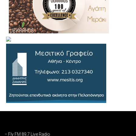
.
..
…
– Fly FM 89,7 Live Radio