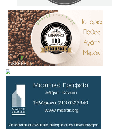
.
..
…