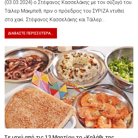
(03.03.2024) ο Στέφανος Κασσελάκης με τον σύζυγό του
Τάιλερ Μακμπεθ, πριν ο πρόεδρος του ΣΥΡΙΖΑ ντυθεί
στα χακί. Στέφανος Κασσελάκης και Τάιλερ…
ΔΙΑΒΆΣΤΕ ΠΕΡΙΣΣΌΤΕΡΑ...
Σε ισχύ από τις 13 Μαρτίου το «Καλάθι της