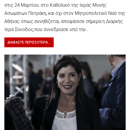
στις 24 Μαρτίου, στο Καθολικό της Ιεράς Μονής
Ασωμάτων Πετράκη, και όχι στον Μητροπολιτικό Ναό της
Αθήνας όπως συνηθίζεται, αποφάσισε σήμερα η Διαρκής
Ιερά Σύνοδος,που συνεδρίασε υπό την…
ΔΙΑΒΆΣΤΕ ΠΕΡΙΣΣΌΤΕΡΑ...