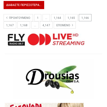
ΔΙΑΒΆΣΤΕ ΠΕΡΙΣΣΌΤΕΡΑ...
ΠΡΟΗΓΟΎΜΕΝΟ
1
…
1,164
1,165
1,166
1,167
1,168
…
4,147
ΕΠΌΜΕΝΟ