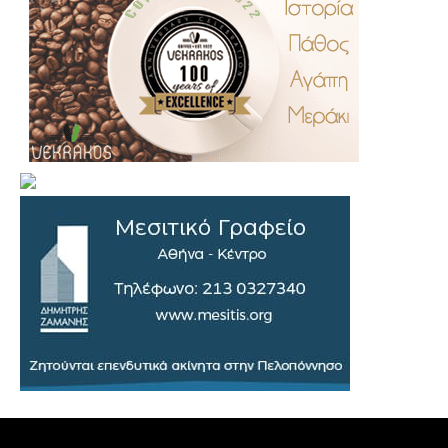
.
..
…