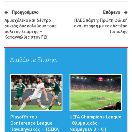
Προηγούμενο
Επόμενο
Αμμοχάλικο και δέντρο
ΠΑΕ Σπάρτη: Πρώτη φιλική
συκιάς δυσκολεύουν τους
αναμέτρηση με τον Αστέρα
πολίτες Σπάρτης –
Τρίπολης
Καταγγελίες στον FLY
Διαβάστε Επίσης:
Playoffs του
UEFA Champions League
Conference League:
: Ολυμπιακός –
Παναθηναϊκός – ΤΣΣΚΑ
Ναϊμέγκεν 0 – 0 |