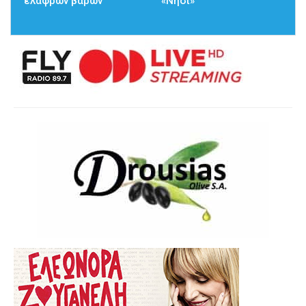
ελαφρών βαρών
«Νησί»