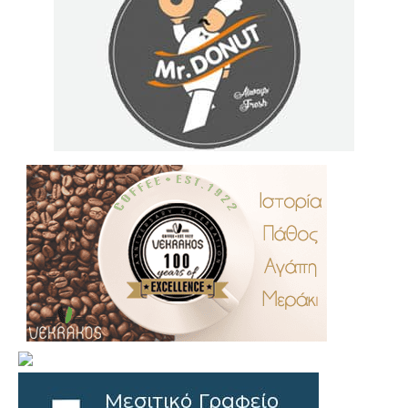
.
..
…