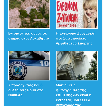
Εντοπίστηκε σορός σε
Η Ελεωνόρα Ζουγανέλη
σπηλιά στον Λυκαβηττό
στο Σαϊνοπούλειο
Αμφιθέατρο Σπάρτης
7 προσαγωγές και 6
Marfin: Στις
συλλήψεις Ρομά στο
φωτογραφίες της
Ναύπλιο
επίθεσης δεν είναι η
εντολέας μου λέει ο
συνήγορος της…