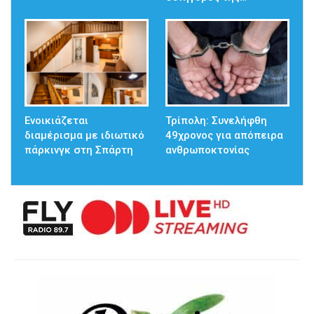
Ενοικιάζεται
Τρίπολη: Συνελήφθη
διαμέρισμα με ιδιωτικό
49χρονος για απόπειρα
πάρκινγκ στη Σπάρτη
ανθρωποκτονίας