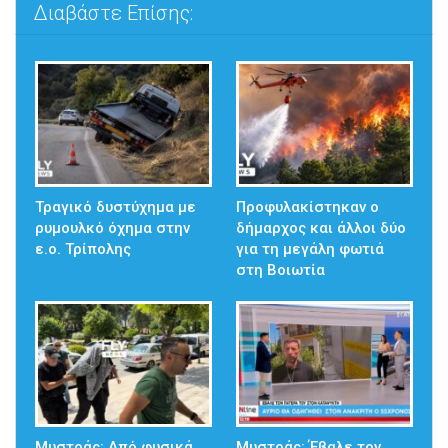
Διαβάστε Επίσης:
Τραγικό δυστύχημα με
Προφυλακίστηκαν ο
ρυμουλκό όχημα στην
δήμαρχος και άλλοι δύο
ε.ο. Τρίπολης
για τη μεγάλη φωτιά
στη Βοιωτία
Μυστράς: Από φυσικά
Μυστράς: Έβαλε τον