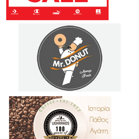
.
..
…