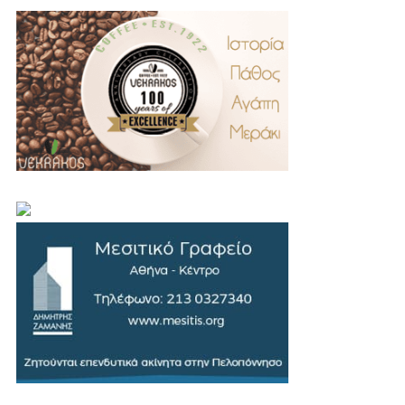
.
..
…