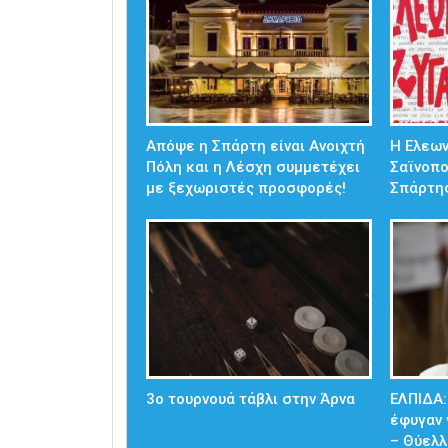
Απόψε η Σπάρτη είναι Ανοιχτή
Η Ελεω
Πόλη και η Λέσχη συμμετέχει
Σαϊνοπ
με ξεχωριστές προσφορές!
Σπάρτη
3ο τουρνουά τάβλι στην Άρνα
ΕΛΠΙΔΑ:
έφυγαν 
– Θύελλ