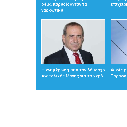
δέμα παραδίδονταν τα
επιχείρ
ναρκωτικά
Η ενημέρωση από τον δήμαρχο
Χωρίς ρ
Ανατολικής Μάνης για το νερό
Παρασκ