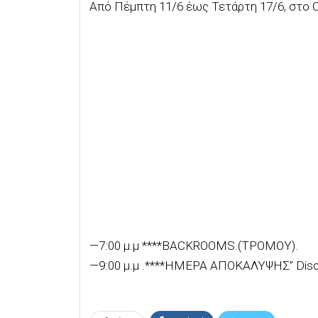
Από Πέμπτη 11/6 έως Τετάρτη 17/6, στο Ci
—7:00 μ.μ ****BACKROOMS.(ΤΡΟΜΟΥ).
—9:00 μ.μ .****ΗΜΕΡΑ ΑΠΟΚΑΛΥΨΗΣ” Dis