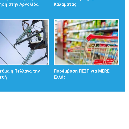
ηση στην Αργολίδα
Καλαμάτας
εύμα η Πελλάνα την
Παρέμβαση ΠΕΣΠ για MERE
ευή
Ελλάς