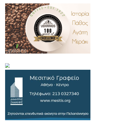
.
..
…