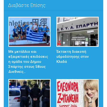
Διαβάστε Επίσης:
Με μετάλλιο και
Έκτακτη διακοπή
εξαιρετικές επιδόσεις
υδροδότησης στον
η ομάδα του Δήμου
Κλαδά
Σπάρτης στους 58ους
Διεθνείς…