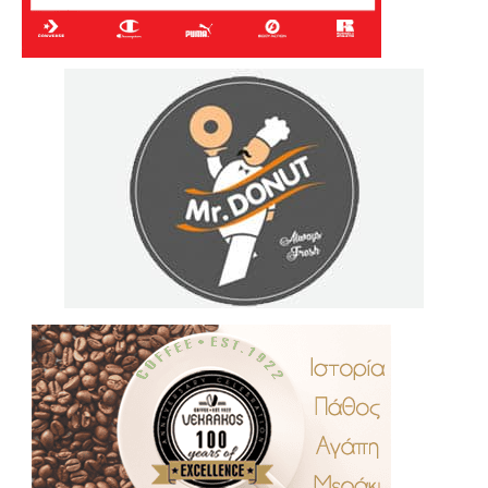
.
..
…