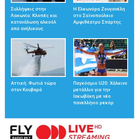
Συλλήψεις στην
Η Ελεωνόρα Ζουγανέλη
Λακωνία: Κλοπές και
στο Σαϊνοπούλειο
κατανάλωση αλκοόλ
Αμφιθέατρο Σπάρτης
από ανήλικους
Αττική: Φωτιά τώρα
Παγκόσμιο U20: Χάλκινο
στον Κουβαρά
μετάλλιο για την
Ιακωβάκη με νέο
πανελλήνιο ρεκόρ