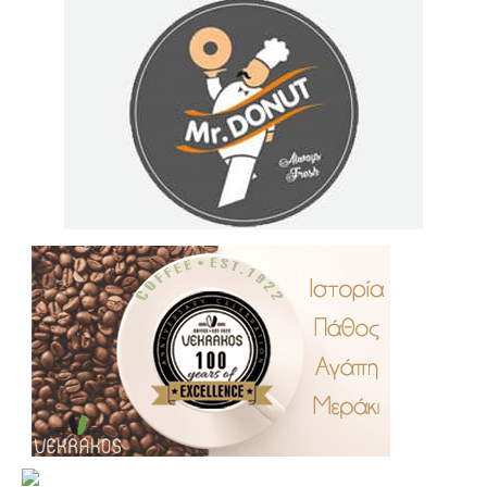
.
..
…