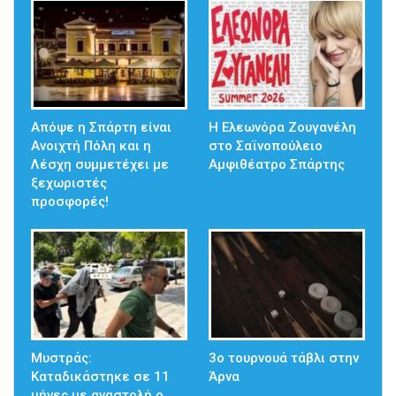
Απόψε η Σπάρτη είναι
Η Ελεωνόρα Ζουγανέλη
Ανοιχτή Πόλη και η
στο Σαϊνοπούλειο
Λέσχη συμμετέχει με
Αμφιθέατρο Σπάρτης
ξεχωριστές
προσφορές!
Μυστράς:
3ο τουρνουά τάβλι στην
Καταδικάστηκε σε 11
Άρνα
μήνες με αναστολή ο