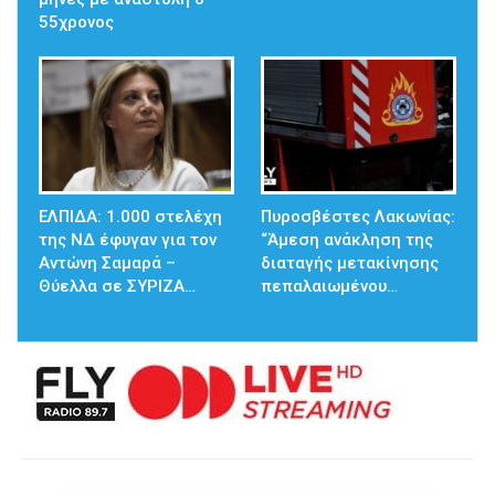
55χρονος
ΕΛΠΙΔΑ: 1.000 στελέχη
Πυροσβέστες Λακωνίας:
της ΝΔ έφυγαν για τον
“Άμεση ανάκληση της
Αντώνη Σαμαρά –
διαταγής μετακίνησης
Θύελλα σε ΣΥΡΙΖΑ…
πεπαλαιωμένου…