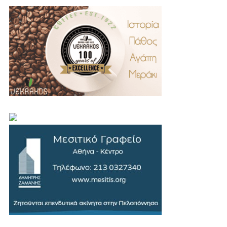
.
..
…