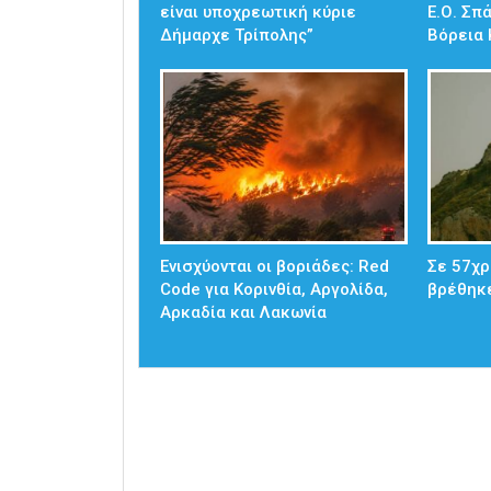
είναι υποχρεωτική κύριε
Ε.Ο. Σπ
Δήμαρχε Τρίπολης”
Βόρεια 
Ενισχύονται οι βοριάδες: Red
Σε 57χρ
Code για Κορινθία, Αργολίδα,
βρέθηκ
Αρκαδία και Λακωνία