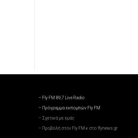
– Fly FM 89,7 Live Radio
– Πρόγραμμα εκπομπών Fly FM
– Σχετικά με εμάς
– Προβολή στον Fly FM κ στο flynews.gr