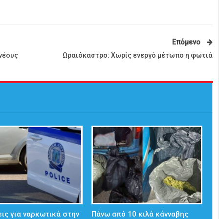
Επόμενο
νέους
Ωραιόκαστρο: Χωρίς ενεργό μέτωπο η φωτιά
ις για ναρκωτικά στην
Πάνω από 10 κιλά κάνναβης