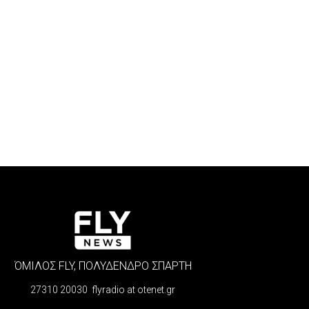
ΌΜΙΛΟΣ FLY, ΠΟΛΥΔΕΝΔΡΟ ΣΠΑΡΤΗ
27310 20030 flyradio at otenet.gr