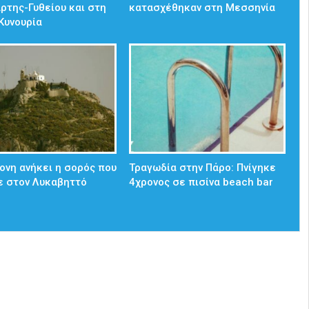
άρτης-Γυθείου και στη
κατασχέθηκαν στη Μεσσηνία
Κυνουρία
ονη ανήκει η σορός που
Τραγωδία στην Πάρο: Πνίγηκε
ε στον Λυκαβηττό
4χρονος σε πισίνα beach bar