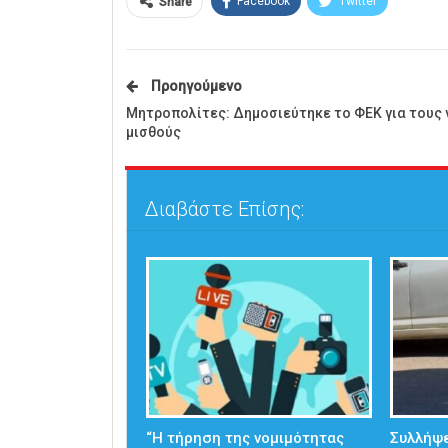
Facebook
Twitter
Share
Προηγούμενο
Μητροπολίτες: Δημοσιεύτηκε το ΦΕΚ για τους 
μισθούς
Διαβάστε Επίσης:
“Η τήρηση της νομιμότητας
Συλλήψε